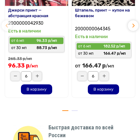
Джерси принт —
Штапель, принт — купон на
абстракция красная
бежевом
2000000042930
2000000064345
Есть в наличии
Есть в наличии
от 6 мп
96.33 р/мп
от 6 мп
182.52 р/мп
от 30 мп
88.73 р/мп
от 30 мп
166.47 р/мп
265.33 р
/мп
96.33 р
166.47 р
от
/мп
/мп
В корзину
В корзину
Быстрая доставка по всей
России