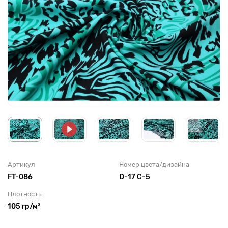
Артикул
Номер цвета/дизайна
FT-086
D-17 С-5
Плотность
105 гр/м²