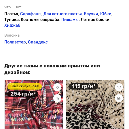
Что шьют:
Платья,
Сарафаны
,
Для летнего платья
,
Блузки
,
Юбки
,
Туника, Костюмы оверсайз,
Пижамы
, Летние брюки,
Хиджаб
Волокна
Полиэстер
,
Спандекс
Другие ткани с похожим принтом или
дизайном:
115 гр/м²
Ваша скидка -64%
254 гр/м²