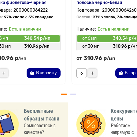
ка фиолетово-черная
полоска черно-белая
2000000064222
2000000064260
в:
97% хлопок, 3% спандекс
Состав:
97% хлопок, 3% спанд
Есть в наличии
Есть в наличии
6 мп
340.54 р/мп
от 6 мп
340.54 р/м
30 мп
310.96 р/мп
от 30 мп
310.96 р/м
10.96 р
310.96 р
от
/мп
/мп
В корзину
В кор
Бесплатные
Конкурент
образцы ткани
цены
Сомневаетесь в
Работаем
качестве?
напрямую с