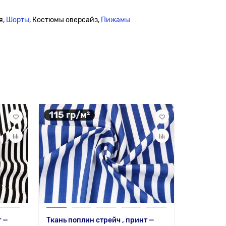
я,
Шорты
, Костюмы оверсайз,
Пижамы
115 гр/м²
290 гр
т —
Ткань поплин стрейч , принт —
Костюмна