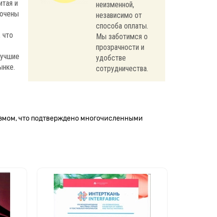
итая и
неизменной,
лючены
независимо от
способа оплаты.
 что
Мы заботимся о
прозрачности и
лучшие
удобстве
ынке.
сотрудничества.
измом, что подтверждено многочисленными