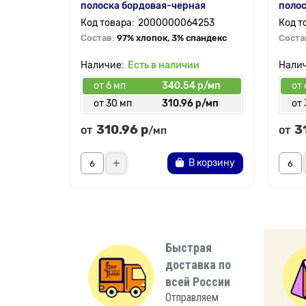
полоска бордовая-черная
полос
2000000064253
Состав:
97% хлопок, 3% спандекс
Соста
Есть в наличии
от 6 мп
340.54 р/мп
от 
от 30 мп
310.96 р/мп
от 
310.96 р
3
от
от
/мп
В корзину
Быстрая
доставка по
всей России
Отправляем