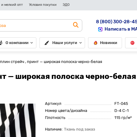
 и мелкий опт
Условия покупки
ЭДО
8 (800) 300-28-4
Написать в M
О компании
Наши услуги
Новинки
оплин стрейч , принт — широкая полоска черно-белая
инт — широкая полоска черно-белая
Артикул
FT-045
Номер цвета/дизайна
D-4 C-1
Плотность
115 гр/м²
Ткань под заказ
До рулона еще