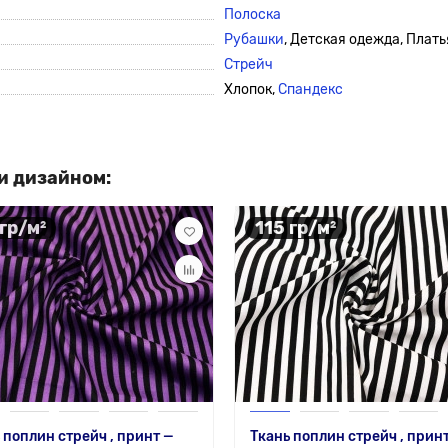
Полоска
Рубашки
, Детская одежда, Плать
Стрейч
Хлопок,
Спандекс
и дизайном:
 гр/м²
115 гр/м²
 поплин стрейч , принт —
Ткань поплин стрейч , прин