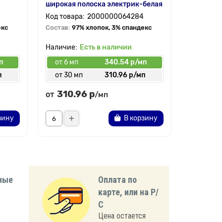
широкая полоска электрик-белая
поливиск
2000000064284
екс
Состав:
97% хлопок, 3% спандекс
Состав:
1
полиэстер
Есть в наличии
п
от 6 мп
340.54 р/мп
от 6 мп
п
от 30 мп
310.96 р/мп
от 40 
310.96 р
443.
от
от
/мп
зину
В корзину
ные
Оплата по
карте, или на Р/
С
Цена остается