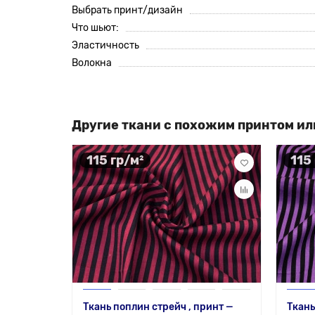
Выбрать принт/дизайн
Что шьют:
Эластичность
Волокна
Другие ткани с похожим принтом ил
115 гр/м²
115
Ткань поплин стрейч , принт —
Ткань