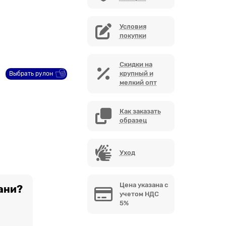
Условия
покупки
Скидки на
крупный и
Выбрать рулон
мелкий опт
Как заказать
образец
Уход
Цена указана с
ани?
учетом НДС
5%