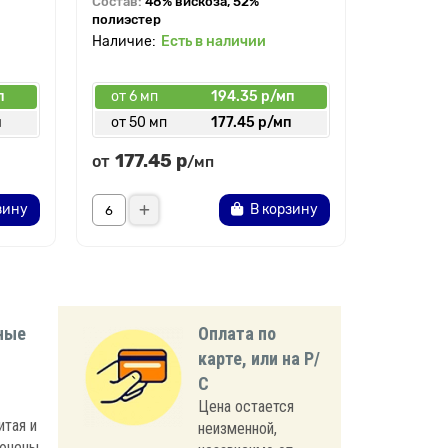
Состав:
48% вискоза, 52%
Состав:
9
полиэстер
Есть в наличии
п
от 6 мп
194.35 р/мп
от 6 мп
п
от 50 мп
177.45 р/мп
от 30 
177.45 р
177.
от
от
/мп
зину
В корзину
ные
Оплата по
карте, или на Р/
С
Цена остается
итая и
неизменной,
лючены