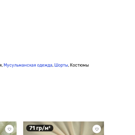
я,
Мусульманская одежда
,
Шорты
, Костюмы
71 гр/м²
160 гр