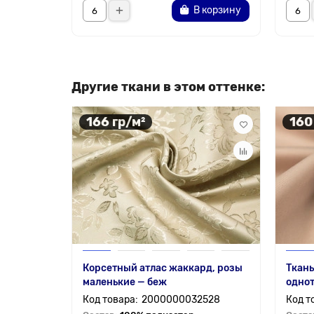
В корзину
Другие ткани в этом оттенке:
166 гр/м²
160
Корсетный атлас жаккард, розы
Ткань
маленькие — беж
однот
2000000032528