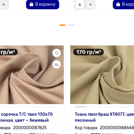
В корзину
В кор
 гр/м²
170 гр/м²
 сорочка Т/С твил 130x70
Ткань твил браш XT4077, цве
онная, цвет — бежевый
песочный
2000000087825
200000008864