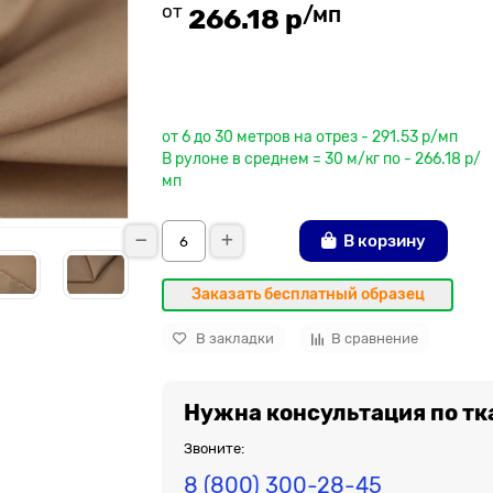
от
/мп
266.18 р
До рулона еще
от 6 до 30 метров на отрез - 291.53 р/мп
В рулоне в среднем = 30 м/кг по - 266.18 р/
мп
В корзину
Заказать бесплатный образец
В закладки
В сравнение
Нужна консультация по тк
Звоните:
8 (800) 300-28-45