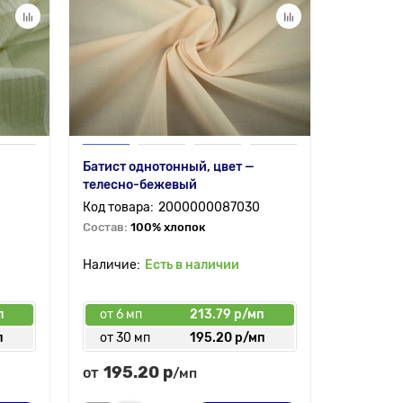
Батист однотонный, цвет —
Ткань со
телесно-бежевый
однотонн
2000000087030
Состав:
100% хлопок
Состав:
3
Есть в наличии
п
от 6 мп
213.79 р/мп
от 6 мп
п
от 30 мп
195.20 р/мп
от 30 
195.20 р
195.
от
от
/мп