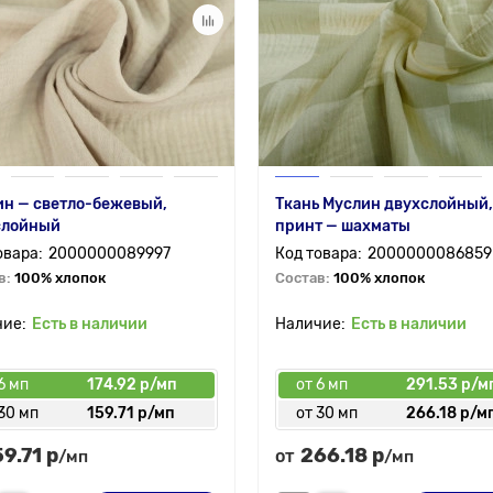
н — светло-бежевый,
Ткань Муслин двухслойный,
слойный
принт — шахматы
2000000089997
2000000086859
в:
100% хлопок
Состав:
100% хлопок
Есть в наличии
Есть в наличии
6 мп
174.92 р/мп
от 6 мп
291.53 р/м
30 мп
159.71 р/мп
от 30 мп
266.18 р/м
59.71 р
266.18 р
от
/мп
/мп