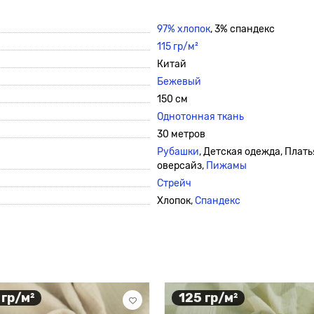
97% хлопок
, 3% спандекс
115 гр/м²
Китай
Бежевый
150 см
Однотонная ткань
30 метров
Рубашки
, Детская одежда, Плать
оверсайз,
Пижамы
Стрейч
Хлопок,
Спандекс
 гр/м²
125 гр/м²