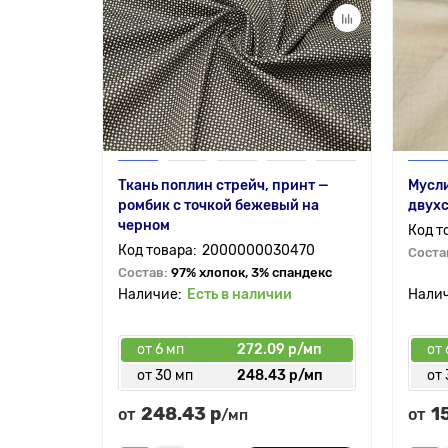
Ткань поплин стрейч, принт —
Мусли
ромбик с точкой бежевый на
двух
черном
2000000030470
Соста
Состав:
97% хлопок, 3% спандекс
Есть в наличии
от 6 мп
272.09 р/мп
от 
от 30 мп
248.43 р/мп
от 
248.43 р
1
от
от
/мп