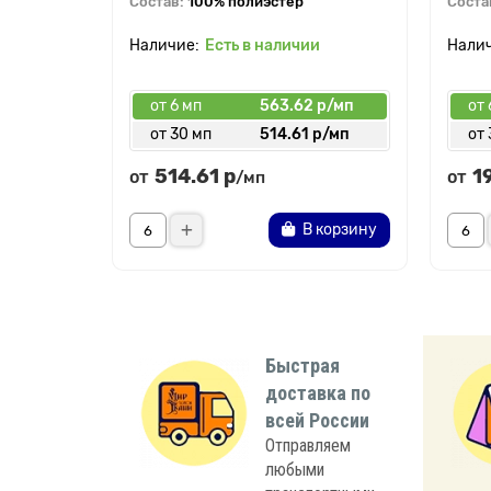
Состав:
100% полиэстер
Соста
Есть в наличии
от 6 мп
563.62 р/мп
от 
от 30 мп
514.61 р/мп
от 
514.61 р
1
от
от
/мп
В корзину
Быстрая
доставка по
всей России
Отправляем
любыми