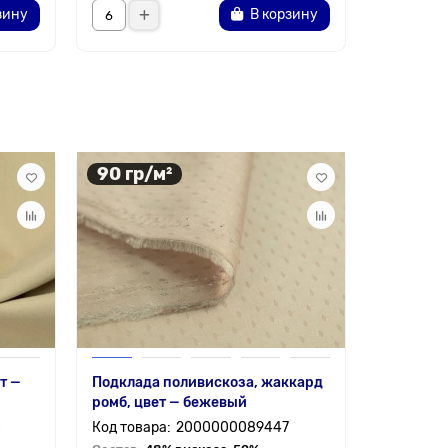
зину
В корзину
90 гр/м²
85 гр/
т —
Подклада поливискоза, жаккард
Ткань кр
ромб, цвет — бежевый
цвет — б
8
2000000089447