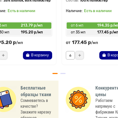
в:
35% хлопок, 65% полиэстер
Состав:
100% полиэстер
Есть в наличии
Есть в наличии
6 мп
213.79 р/мп
от 6 мп
194.35 р/м
30 мп
195.20 р/мп
от 35 мп
177.45 р/м
95.20 р
177.45 р
от
/мп
/мп
В корзину
В кор
Бесплатные
Конкурент
образцы ткани
цены
Сомневаетесь в
Работаем
качестве?
напрямую с
Закажите нарезку
фабриками К
образцов
Турции, иск