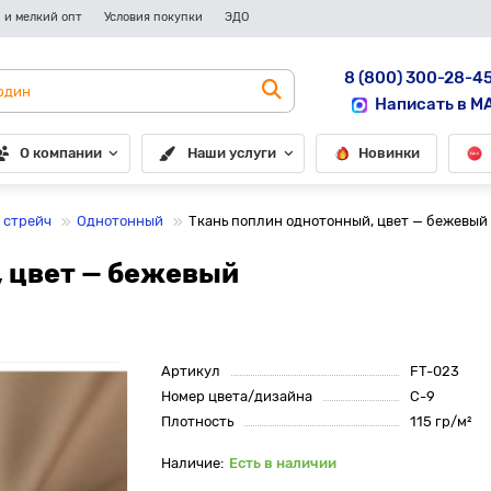
 и мелкий опт
Условия покупки
ЭДО
8 (800) 300-28-4
Написать в M
О компании
Наши услуги
Новинки
 стрейч
Однотонный
Ткань поплин однотонный, цвет — бежевый
, цвет — бежевый
Артикул
FT-023
Номер цвета/дизайна
С-9
Плотность
115 гр/м²
Есть в наличии