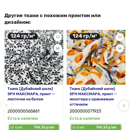
Другие ткани с похожим принтом или
дизайном:
124 гр/м²
124 гр/м²
Ткань (Дубайский шелк)
Ткань (Дубайский шелк)
SPH МАКСМАРА, принт —
SPH МАКСМАРА, принт —
листочки на белом
монстера с оранжевым
оттенком
2000000065861
2000000071923
Есть в наличии
Есть в наличии
от 6 мп
194.35 р/мп
от 6 мп
194.35 р/мп