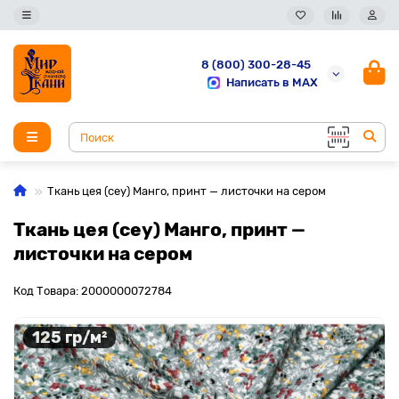
8 (800) 300-28-45
Написать в MAX
Ткань цея (cey) Манго, принт — листочки на сером
Ткань цея (cey) Манго, принт —
листочки на сером
Код Товара: 2000000072784
125 гр/м²