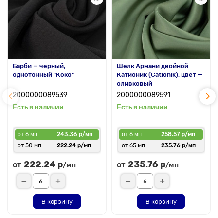
С таким материалом создавать оригинальные изделия –
легко и приятно!
Барби — черный,
Шелк Армани двойной
однотонный "Коко"
Катионик (Cationik), цвет —
оливковый
2000000089539
2000000089591
Есть в наличии
Есть в наличии
от 6 мп
243.36 р/мп
от 6 мп
258.57 р/мп
от 50 мп
222.24 р/мп
от 65 мп
235.76 р/мп
222.24 р
235.76 р
от
от
/мп
/мп
В корзину
В корзину