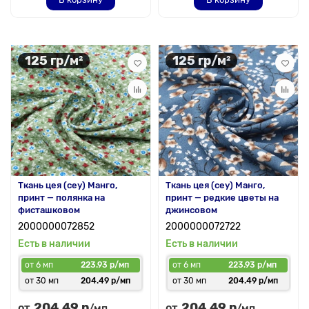
125 гр/м²
125 гр/м²
Ткань цея (cey) Манго,
Ткань цея (cey) Манго,
принт — полянка на
принт — редкие цветы на
фисташковом
джинсовом
2000000072852
2000000072722
Есть в наличии
Есть в наличии
от 6 мп
223.93 р/мп
от 6 мп
223.93 р/мп
от 30 мп
204.49 р/мп
от 30 мп
204.49 р/мп
204.49 р
204.49 р
от
от
/мп
/мп