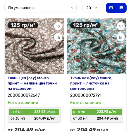
125 гр/м²
125 гр/м²
Ткань цея (cey) Манго,
Ткань цея (cey) Манго,
принт — мелкие цветочки
принт — листочки на
на пудровом
ментоловом
2000000072647
2000000072791
Есть в наличии
Есть в наличии
от 6 мп
223.93 р/мп
от 6 мп
223.93 р/мп
от 30 мп
204.49 р/мп
от 30 мп
204.49 р/мп
204.49 р
204.49 р
от
от
/мп
/мп