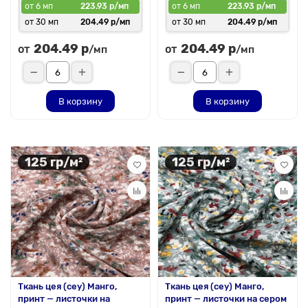
от 6 мп
223.93 р/мп
от 6 мп
223.93 р/мп
от 30 мп
204.49 р/мп
от 30 мп
204.49 р/мп
204.49 р
204.49 р
от
от
/мп
/мп
В корзину
В корзину
125 гр/м²
125 гр/м²
Ткань цея (cey) Манго,
Ткань цея (cey) Манго,
принт — листочки на
принт — листочки на сером