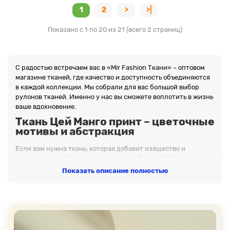
1
2
>
>|
Показано с 1 по 20 из 21 (всего 2 страниц)
С радостью встречаем вас в «Mir Fashion Ткани» – оптовом
магазине тканей, где качество и доступность объединяются
в каждой коллекции. Мы собрали для вас большой выбор
рулонов тканей. Именно у нас вы сможете воплотить в жизнь
ваше вдохновение.
Ткань Цей Манго принт – цветочные
мотивы и абстракция
Если вам нужна ткань, которая добавит изящество и
практичность, обратите внимание на
Ткань Цей Манго
принт
. Этот материал станет отличной основой для пошива
Показать описание полностью
одежды и декора. Попробовать в работе материалы из
нашего каталога – означает выбрать качество, экологичность
и комфорт.
Почему нас выбирают?
✓
Заказываем напрямую с ведущих фабрик Китая,