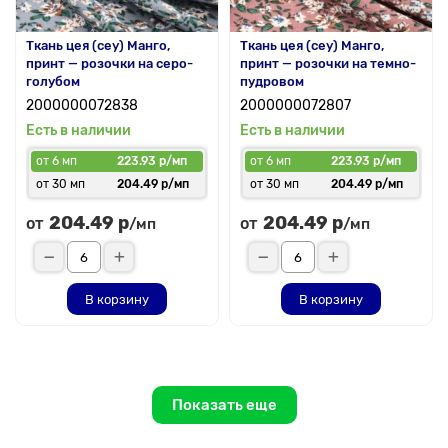
Ткань цея (cey) Манго,
Ткань цея (cey) Манго,
принт — розочки на серо-
принт — розочки на темно-
голубом
пудровом
2000000072838
2000000072807
Есть в наличии
Есть в наличии
от 6 мп
223.93 р/мп
от 6 мп
223.93 р/мп
от 30 мп
204.49 р/мп
от 30 мп
204.49 р/мп
204.49 р
204.49 р
от
от
/мп
/мп
В корзину
В корзину
Показать еще