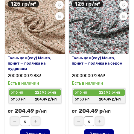
125 гр/м²
125 гр/м²
Ткань цея (cey) Манго,
Ткань цея (cey) Манго,
принт — полянка на
принт — полянка на сером
пудровом
2000000072883
2000000072869
Есть в наличии
Есть в наличии
от 6 мп
223.93 р/мп
от 6 мп
223.93 р/мп
от 30 мп
204.49 р/мп
от 30 мп
204.49 р/мп
204.49 р
204.49 р
от
от
/мп
/мп
В корзину
В корзину