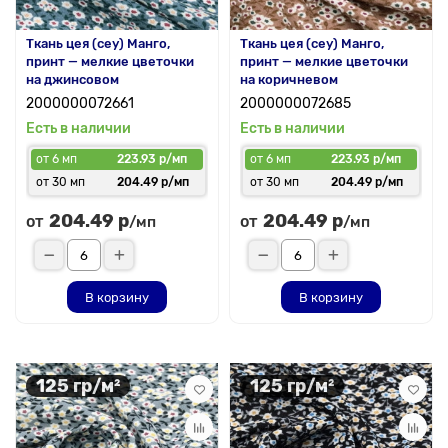
Ткань цея (cey) Манго,
Ткань цея (cey) Манго,
принт — мелкие цветочки
принт — мелкие цветочки
на джинсовом
на коричневом
2000000072661
2000000072685
Есть в наличии
Есть в наличии
от 6 мп
223.93 р/мп
от 6 мп
223.93 р/мп
от 30 мп
204.49 р/мп
от 30 мп
204.49 р/мп
204.49 р
204.49 р
от
от
/мп
/мп
В корзину
В корзину
125 гр/м²
125 гр/м²