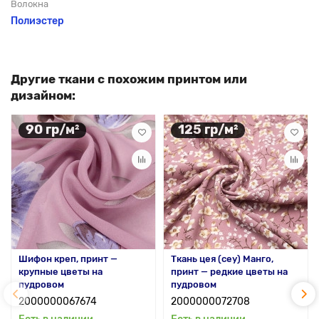
Волокна
Полиэстер
Другие ткани с похожим принтом или
дизайном:
90 гр/м²
125 гр/м²
Шифон креп, принт —
Ткань цея (cey) Манго,
крупные цветы на
принт — редкие цветы на
пудровом
пудровом
2000000067674
2000000072708