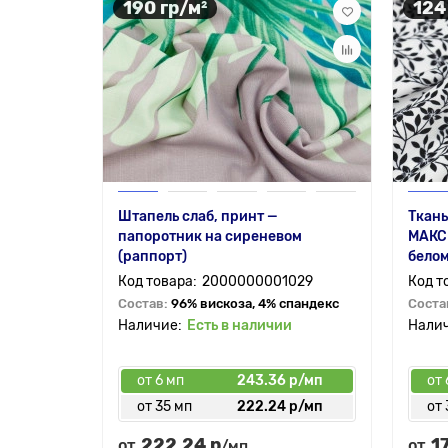
190 гр/м²
124
Штапель слаб, принт —
Ткань
папоротник на сиреневом
МАКСМ
(раппорт)
бело
2000000001029
Состав:
96% вискоза, 4% спандекс
Соста
Есть в наличии
от 6 мп
243.36 р/мп
от 
от 35 мп
222.24 р/мп
от 
222.24 р
1
от
от
/мп