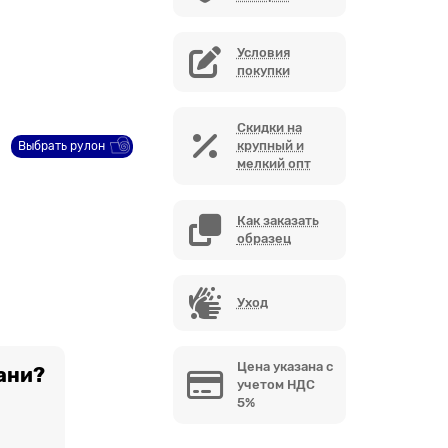
Условия
покупки
Скидки на
крупный и
Выбрать рулон
мелкий опт
Как заказать
образец
Уход
Цена указана с
ани?
учетом НДС
5%