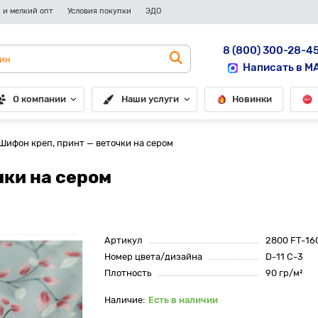
 и мелкий опт
Условия покупки
ЭДО
8 (800) 300-28-4
Написать в M
О компании
Наши услуги
Новинки
Шифон креп, принт — веточки на сером
чки на сером
Артикул
2800 FT-16
Номер цвета/дизайна
D-11 C-3
Плотность
90 гр/м²
Есть в наличии