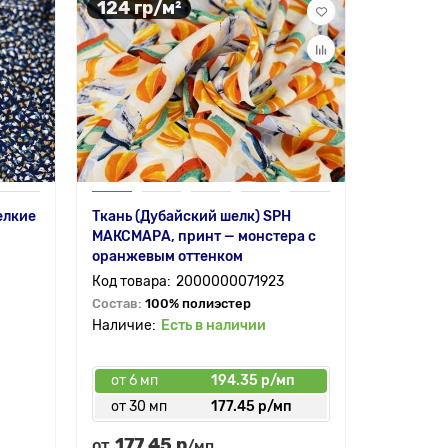
124 гр/м²
125 гр
елкие
Ткань (Дубайский шелк) SPH
Ткань цея
МАКСМАРА, принт — монстера с
листочки
оранжевым оттенком
2000000071923
Состав:
1
Состав:
100% полиэстер
Есть в наличии
от 6 мп
194.35 р/мп
от 6 мп
от 30 мп
177.45 р/мп
от 30 
177.45 р
204.
от
от
/мп