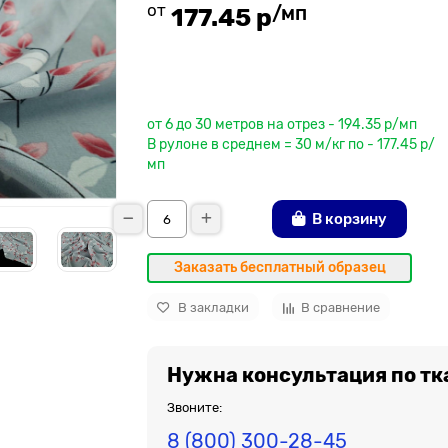
от
/мп
177.45 р
До рулона еще
от 6 до 30 метров на отрез - 194.35 р/мп
В рулоне в среднем = 30 м/кг по - 177.45 р/
мп
В корзину
Заказать бесплатный образец
В закладки
В сравнение
Нужна консультация по тк
Звоните:
8 (800) 300-28-45