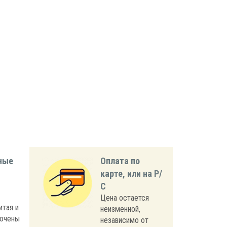
ные
Оплата по
карте, или на Р/
С
Цена остается
итая и
неизменной,
лючены
независимо от