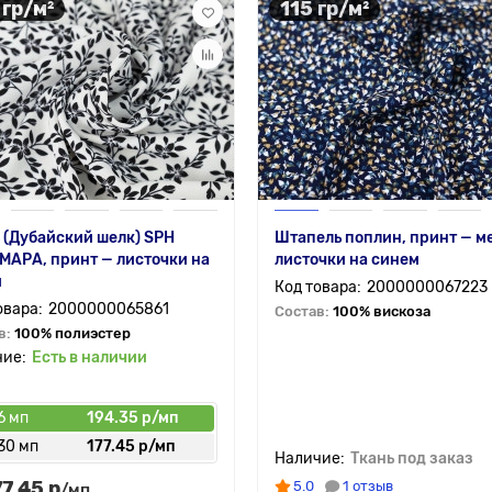
 гр/м²
115 гр/м²
 (Дубайский шелк) SPH
Штапель поплин, принт — м
АРА, принт — листочки на
листочки на синем
м
2000000067223
2000000065861
Состав:
100% вискоза
в:
100% полиэстер
Есть в наличии
6 мп
194.35 р/мп
30 мп
177.45 р/мп
Ткань под заказ
77.45 р
5.0
1 отзыв
/мп