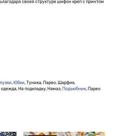
 Благодаря своей структуре шифон креп с принтом
лузки
,
Юбки
, Туника, Парео, Шарфик,
я одежда, На подкладку, Намаз,
Подъюбник
, Парео