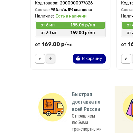
2000000077826
Состав:
95% п/э, 5% спандекс
Соста
Есть в наличии
от 6 мп
185.06 р/мп
от 
от 30 мп
169.00 р/мп
от 
169.00 р
1
от
от
/мп
В корзину
Быстрая
доставка по
всей России
Отправляем
любыми
транспортными