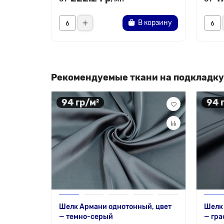
В корзину
Рекомендуемые ткани на подкладку
94 гр/м²
94 
Шелк Армани однотонный, цвет
Шелк
— темно-серый
— гра