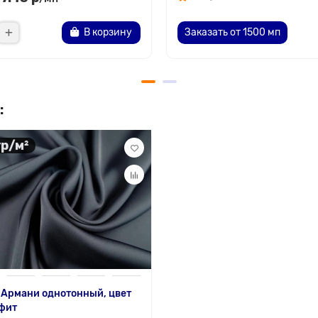
В корзину
Заказать от 1500 мп
:
гр/м²
 Армани однотонный, цвет
фит