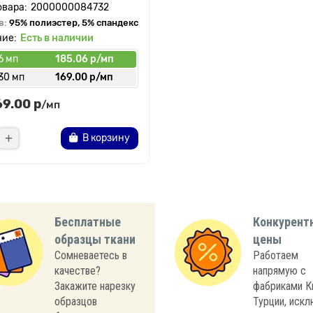
2000000084732
в:
95% полиэстер, 5% спандекс
Есть в наличии
6 мп
185.06 р/мп
30 мп
169.00 р/мп
69.00 р
/мп
В корзину
Бесплатные
Конкурент
образцы ткани
цены
Сомневаетесь в
Работаем
качестве?
напрямую с
Закажите нарезку
фабриками К
образцов
Турции, иск