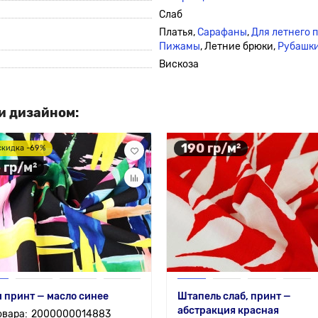
Слаб
Платья,
Сарафаны
,
Для летнего 
Пижамы
, Летние брюки,
Рубашк
Вискоза
и дизайном:
190 гр/м²
скидка -69%
 гр/м²
 принт — масло синее
Штапель слаб, принт —
абстракция красная
2000000014883