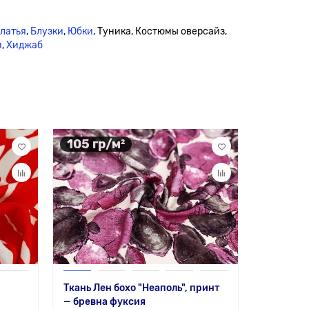
платья
,
Блузки
,
Юбки
, Туника, Костюмы оверсайз,
и
,
Хиджаб
105 гр/м²
105 гр
Ткань Лен бохо "Неаполь", принт
Ткань Лен
— бревна фуксия
— калейд