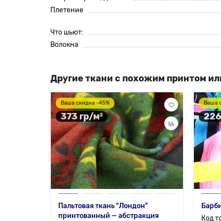
Плетение
Что шьют:
Волокна
Другие ткани с похожим принтом ил
Ваша скидка -45%
Ваша 
373 гр/м²
226
Пальтовая ткань "Лондон"
Барби
принтованный — абстракция