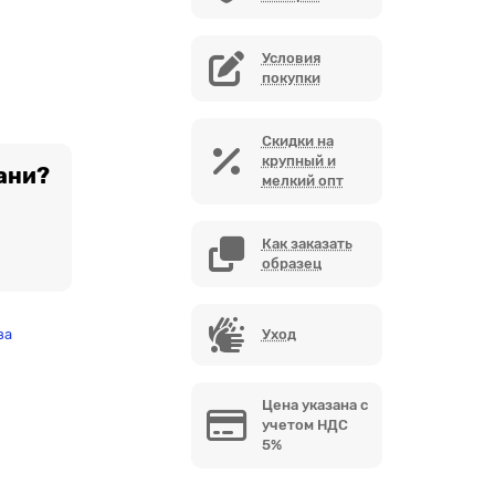
Условия
покупки
Скидки на
крупный и
ани?
мелкий опт
Как заказать
образец
за
Уход
Цена указана с
учетом НДС
5%