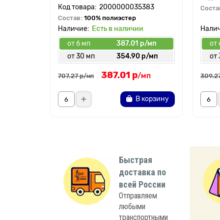
2000000035383
Соста
Состав:
100% полиэстер
Есть в наличии
от 6 мп
387.01 р/мп
от 
от 30 мп
354.90 р/мп
от 
387.01 р
/мп
707.27 р
309.2
/мп
В корзину
Быстрая
доставка по
всей России
Отправляем
любыми
транспортными