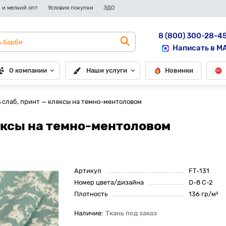
 и мелкий опт
Условия покупки
ЭДО
8 (800) 300-28-4
Написать в M
О компании
Наши услуги
Новинки
 слаб, принт — кляксы на темно-ментоловом
яксы на темно-ментоловом
Артикул
FT-131
Номер цвета/дизайна
D-8 C-2
Плотность
136 гр/м²
Ткань под заказ
До рулона еще