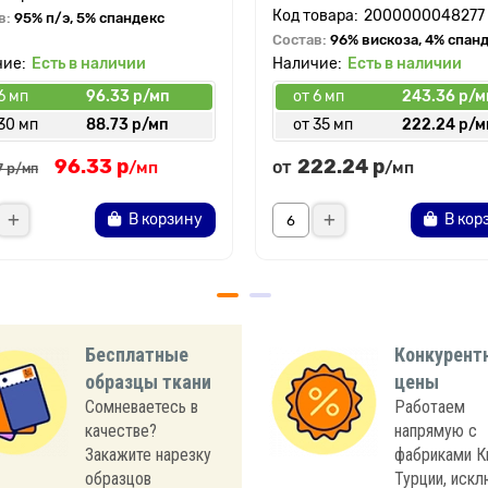
2000000048277
в:
95% п/э, 5% спандекс
Состав:
96% вискоза, 4% спан
Есть в наличии
Есть в наличии
6 мп
96.33 р/мп
от 6 мп
243.36 р/м
30 мп
88.73 р/мп
от 35 мп
222.24 р/м
96.33 р
222.24 р
от
/мп
/мп
7 р
/мп
В корзину
В кор
Бесплатные
Конкурент
образцы ткани
цены
Сомневаетесь в
Работаем
качестве?
напрямую с
Закажите нарезку
фабриками К
образцов
Турции, иск