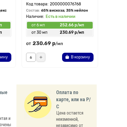
2000000076768
декс
Состав:
65% вискоза; 35% нейлон
Состав:
6
Есть в наличии
п
от 6 мп
252.66 р/мп
от 6 мп
п
от 30 мп
230.69 р/мп
от 30 
230.69 р
230.
от
от
/мп
зину
В корзину
ные
Оплата по
карте, или на Р/
С
Цена остается
итая и
неизменной,
лючены
независимо от