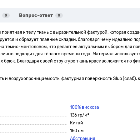
Вопрос-ответ
0
0
и приятная к телу ткань с выразительной фактурой, которая соз
руется и образует плавные складки, благодаря чему идеально п
на темно-ментоловом, что делает её актуальным выбором для по
тлично подходит для тёплого времени года. Материал используетс
ых брюк. Благодаря своей структуре ткань красиво ложится по фи
сть и воздухопроницаемость, фактурная поверхность Slub (слаб)
100% вискоза
136 гр/м²
Китай
150 см
Абстракция