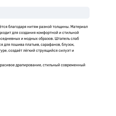
даётся благодаря нитям разной толщины. Материал
одходит для создания комфортной и стильной
вседневных и модных образов. Штапель слаб
я для пошива платьев, сарафанов, блузок,
гуре, создаёт лёгкий струящийся силуэт и
, красивое драпирование, стильный современный