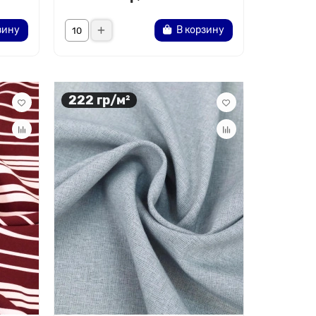
зину
В корзину
222 гр/м²