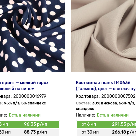
 принт — мелкий горох
Костюмная ткань TR 0636
иковый на синем
(Гальяно), цвет — светлая п
2000000016979
2000000007502
в:
95% п/э, 5% спандекс
Состав:
30% вискоза, 66% п/э,
спандекс
Есть в наличии
Есть в наличии
6 мп
96.33 р/мп
от 6 мп
291.53 р/м
30 мп
88.73 р/мп
от 30 мп
266.18 р/м