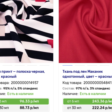
 принт — полоска черная,
Ткань под лен Маканик
к красный
однотонный, цвет — красны
2000000014937
2000000054841
в:
95% п/э, 5% спандекс
Состав:
97% п/э, 3% спандекс
Есть в наличии
Есть в наличии
6 мп
96.33 р/мп
от 6 мп
243.36 р/м
30 мп
88.73 р/мп
от 30 мп
222.24 р/м