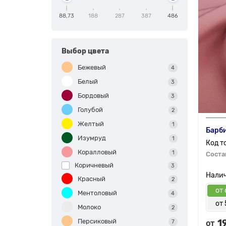
88,73
188
287
387
486
Выбор цвета
Бежевый
4
Белый
3
Бордовый
3
Голубой
2
Желтый
1
Барби
Изумруд
1
Коралловый
1
Соста
Коричневый
3
Красный
2
от 
Ментоловый
4
от 
Молоко
2
Персиковый
1
7
от