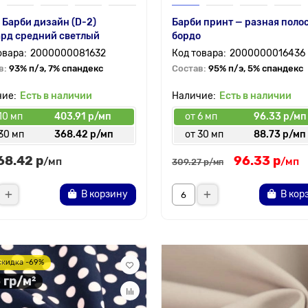
 Барби дизайн (D-2)
Барби принт — разная полос
ард средний светлый
бордо
2000000081632
2000000016436
в:
93% п/э, 7% спандекс
Состав:
95% п/э, 5% спандекс
Есть в наличии
Есть в наличии
10 мп
403.91 р/мп
от 6 мп
96.33 р/мп
30 мп
368.42 р/мп
от 30 мп
88.73 р/мп
68.42 р
96.33 р
/мп
/мп
309.27 р
/мп
В корзину
В кор
скидка -69%
 гр/м²