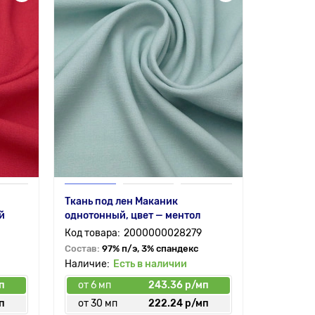
Ткань под лен Маканик
й
однотонный, цвет — ментол
2000000028279
Состав:
97% п/э, 3% спандекс
Есть в наличии
п
от 6 мп
243.36 р/мп
п
от 30 мп
222.24 р/мп