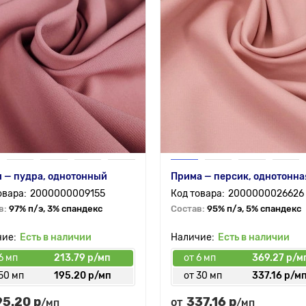
 — пудра, однотонный
Прима — персик, однотонна
2000000009155
2000000026626
в:
97% п/э, 3% спандекс
Состав:
95% п/э, 5% спандекс
Есть в наличии
Есть в наличии
6 мп
213.79 р/мп
от 6 мп
369.27 р/м
50 мп
195.20 р/мп
от 30 мп
337.16 р/м
95.20 р
337.16 р
от
/мп
/мп