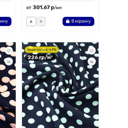
301.67 р
от
/мп
зину
В корзину
Ваша скидка -69%
226 гр/м²