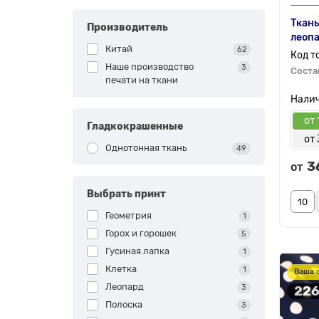
Ткань
Производитель
леоп
Китай
62
Наше производство
3
Соста
печати на ткани
от 
Гладкокрашенные
от 
Однотонная ткань
49
3
от
Выбрать принт
Геометрия
1
Горох и горошек
5
Гусиная лапка
1
Клетка
1
Ваша 
Леопард
3
226
Полоска
3