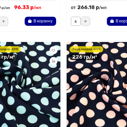
96.33 р
266.18 р
от
/мп
/мп
7 р
/мп
В корзину
В кор
скидка -69%
Ваша скидка -69%
 гр/м²
226 гр/м²