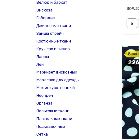
Велюр и бархат
309.2
Вискоза
Габардин
Джинсовые ткани
Замша стрейч
Костюмные ткани
Кружево и гипюр
Ваша 
Лапша
226
Лен
Маркизет вискозный
Марлевка для одежды
Мех искусственный
Неопрен
Органза
Пальтовые ткани
Плательные ткани
Подкладочные
Сетка