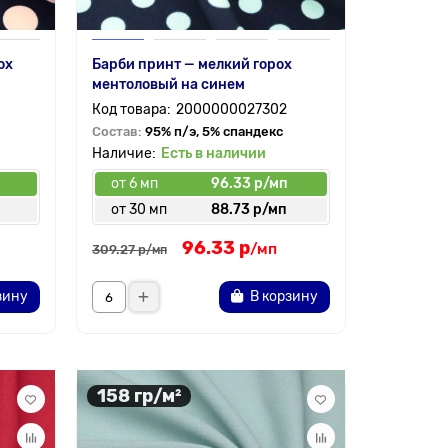
ох
Барби принт — мелкий горох
ментоловый на синем
2000000027302
Состав:
95% п/э, 5% спандекс
Есть в наличии
от 6 мп
96.33 р/мп
от 30 мп
88.73 р/мп
96.33 р
/мп
309.27 р
/мп
зину
В корзину
158 гр/м²