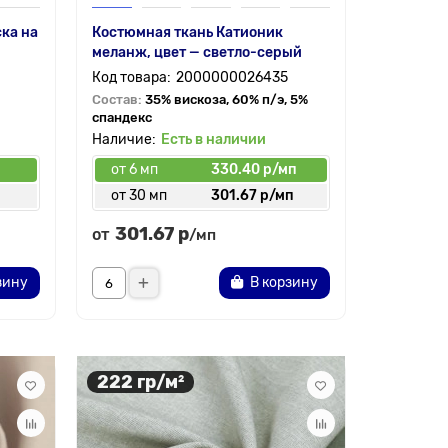
ка на
Костюмная ткань Катионик
меланж, цвет — светло-серый
2000000026435
Состав:
35% вискоза, 60% п/э, 5%
спандекс
Есть в наличии
от 6 мп
330.40 р/мп
от 30 мп
301.67 р/мп
301.67 р
от
/мп
зину
В корзину
222 гр/м²