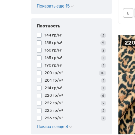
Показать еще 15
Плотность
144 гр/м²
3
220
158 гр/м²
9
160 гр/м²
2
165 гр/м²
1
190 гр/м²
1
200 гр/м²
10
204 гр/м²
1
214 гр/м²
7
220 гр/м²
6
222 гр/м²
2
225 гр/м²
2
226 гр/м²
7
Показать еще 8