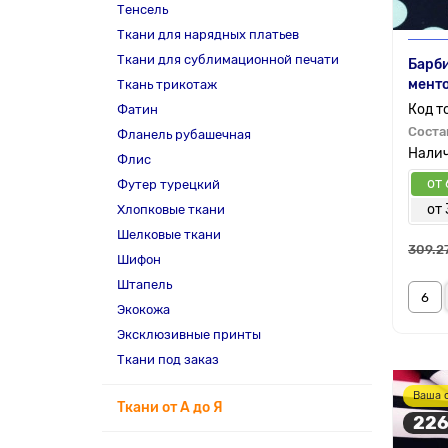
Тенсель
Ткани для нарядных платьев
Ткани для сублимационной печати
Барби
мент
Ткань трикотаж
Фатин
Соста
Фланель рубашечная
Флис
от 
Футер турецкий
от 
Хлопковые ткани
Шелковые ткани
309.2
Шифон
Штапель
Экокожа
Эксклюзивные принты
Ткани под заказ
Ваша 
Ткани от А до Я
226