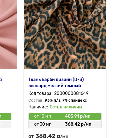
я
Ткань Барби дизайн (D-3)
леопард мелкий темный
2000000081649
Состав:
93% п/э, 7% спандекс
Есть в наличии
п
от 10 мп
403.91 р/мп
п
от 30 мп
368.42 р/мп
368.42 р
от
/мп