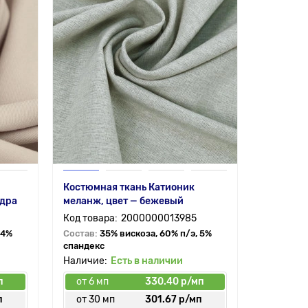
Костюмная ткань Катионик
удра
меланж, цвет — бежевый
2000000013985
 4%
Состав:
35% вискоза, 60% п/э, 5%
спандекс
Есть в наличии
п
от 6 мп
330.40 р/мп
п
от 30 мп
301.67 р/мп