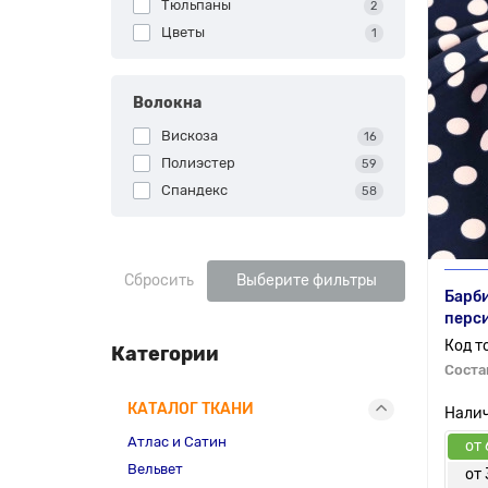
Тюльпаны
2
Цветы
1
Волокна
Вискоза
16
Полиэстер
59
Спандекс
58
Сбросить
Выберите фильтры
Барби
перс
Категории
Соста
КАТАЛОГ ТКАНИ
Атлас и Сатин
от 
Вельвет
от 