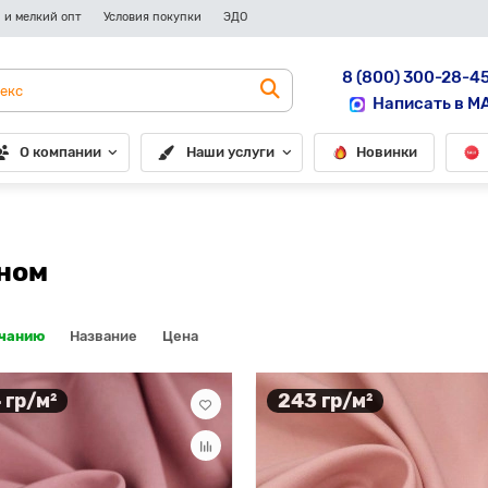
 и мелкий опт
Условия покупки
ЭДО
8 (800) 300-28-4
Написать в M
О компании
Наши услуги
Новинки
аном
лчанию
Название
Цена
 гр/м²
243 гр/м²