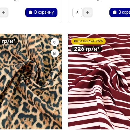
В корзину
В кор
 гр/м²
Ваша скидка -69%
226 гр/м²