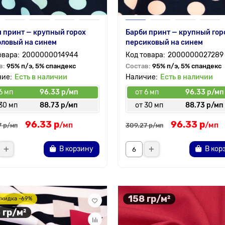
 принт — крупный горох
Барби принт — крупный гор
оловый на синем
персиковый на синем
2000000014944
2000000027289
в:
95% п/э, 5% спандекс
Состав:
95% п/э, 5% спандекс
Есть в наличии
Есть в наличии
6 мп
96.33 р/мп
от 6 мп
96.33 р/мп
30 мп
88.73 р/мп
от 30 мп
88.73 р/мп
96.33 р
96.33 р
/мп
/мп
7 р
309.27 р
/мп
/мп
В корзину
В кор
158 гр/м²
скидка -69%
 гр/м²