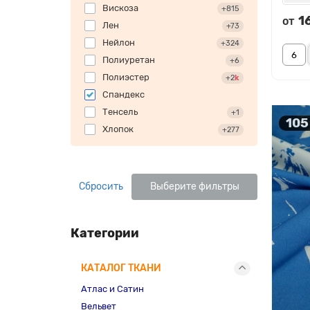
Вискоза
+815
1
от
Лен
+73
Нейлон
+324
Полиуретан
+6
Полиэстер
+2
k
Спандекс
Тенсель
+1
105
Хлопок
+277
Сбросить
Выберите фильтры
Категории
КАТАЛОГ ТКАНИ
Атлас и Сатин
Вельвет