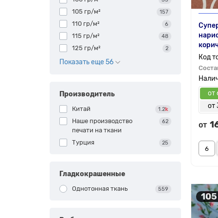
105 гр/м²
157
110 гр/м²
6
Супер
нари
115 гр/м²
48
кори
125 гр/м²
2
Показать еще 56
Соста
от 
Производитель
от 
Китай
1.2
k
Наше производство
62
1
от
печати на ткани
Турция
25
Гладкокрашенные
Однотонная ткань
559
105