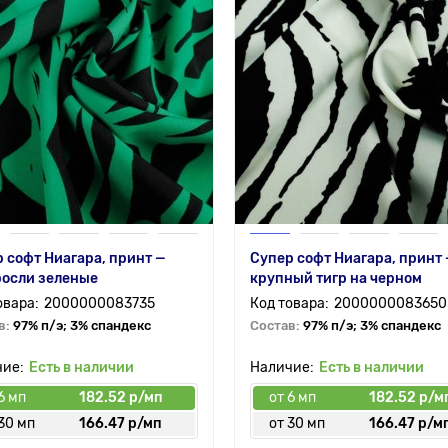
 софт Ниагара, принт —
Супер софт Ниагара, принт
росли зеленые
крупный тигр на черном
2000000083735
2000000083650
в:
97% п/э; 3% спандекс
Состав:
97% п/э; 3% спандекс
Есть в наличии
Есть в наличии
6 мп
182.52 р/мп
от 6 мп
182.52 р/м
30 мп
166.47 р/мп
от 30 мп
166.47 р/м