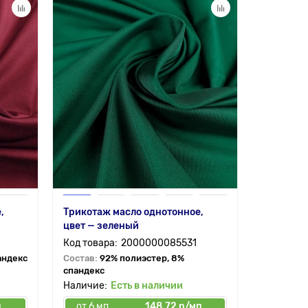
,
Трикотаж масло однотонное,
цвет — зеленый
2000000085531
андекс
Состав:
92% полиэстер, 8%
спандекс
Есть в наличии
п
от 6 мп
148.72 р/мп