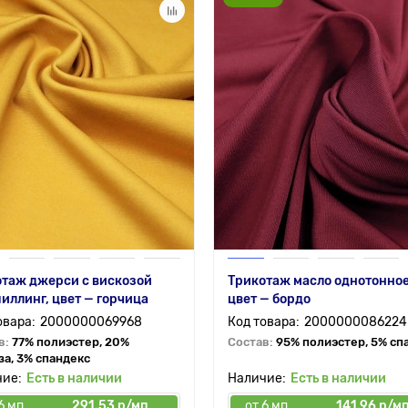
таж джерси с вискозой
Трикотаж масло однотонное
иллинг, цвет — горчица
цвет — бордо
2000000069968
2000000086224
в:
77% полиэстер, 20%
Состав:
95% полиэстер, 5% сп
за, 3% спандекс
Есть в наличии
Есть в наличии
6 мп
291.53 р/мп
от 6 мп
141.96 р/м