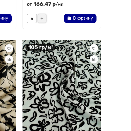
166.47 р
от
/мп
зину
В корзину
105 гр/м²