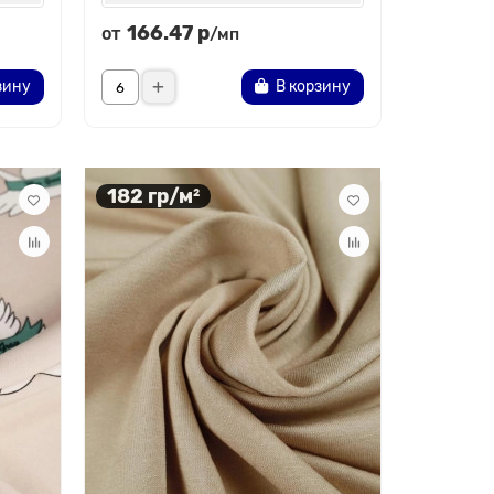
166.47 р
от
/мп
зину
В корзину
182 гр/м²