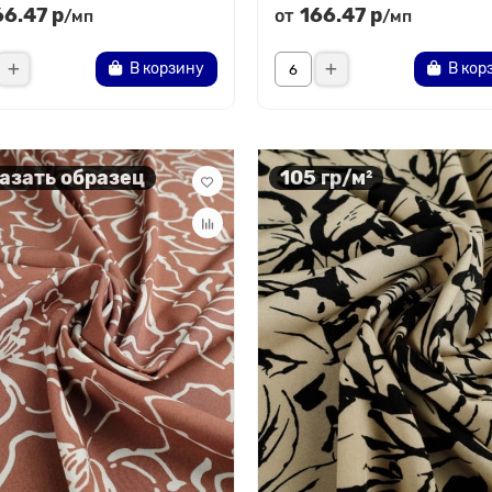
66.47 р
166.47 р
от
/мп
/мп
В корзину
В кор
азать образец
105 гр/м²