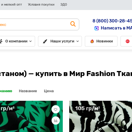
 и мелкий опт
Условия покупки
ЭДО
8 (800) 300-28-4
Написать в M
О компании
Наши услуги
Новинки
таном) — купить в Мир Fashion Тка
лчанию
Название
Цена
 гр/м²
105 гр/м²