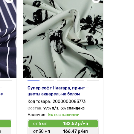
 —
Супер софт Ниагара, принт —
ем
цветы акварель на белом
2000000083773
Состав:
97% п/э; 3% спандекс
Есть в наличии
п
от 6 мп
182.52 р/мп
п
от 30 мп
166.47 р/мп