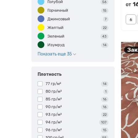
Голубой
56
1
от
Горчичный
15
Джинсовый
7
Желтый
22
Зеленый
43
Изумруд
14
Зак
Показать еще 35
Плотность
77 гр/м²
14
80 гр/м²
1
85 гр/м²
16
90 гр/м²
16
93 гр/м²
22
94 гр/м²
107
96 гр/м²
15
100 гр/м²
55