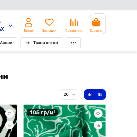
5
AX
Войти
Закладки
Сравнение
Корзина
Акции
Ткани оптом
ни
105 гр/м²