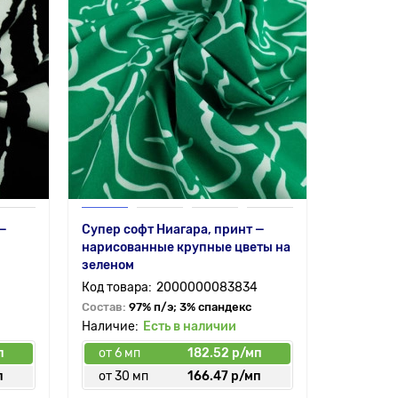
 —
Супер софт Ниагара, принт —
нарисованные крупные цветы на
зеленом
2000000083834
Состав:
97% п/э; 3% спандекс
Есть в наличии
п
от 6 мп
182.52 р/мп
п
от 30 мп
166.47 р/мп