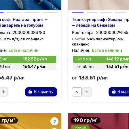
 софт Ниагара, принт —
Ткань супер софт Эскада, п
 акварель на голубом
— лебеди на бежевом
2000000083780
2000000029535
в:
97% п/э; 3% спандекс
Состав:
94% полиэстер; 6%
спандекс
Есть в наличии
Есть в наличии
6 мп
182.52 р/мп
от 6 мп
146.19 р/м
30 мп
166.47 р/мп
от 30 мп
133.51 р/м
66.47 р
133.51 р
от
/мп
/мп
В корзину
В кор
 гр/м²
190 гр/м²
Новинка