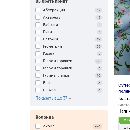
Выбрать принт
Абстракция
37
Акварель
17
Бабочки
4
Бусы
1
Веточки
19
Геометрия
57
Гжель
2
Горох и горошек
58
Горох и горошки
1
Гусиная лапка
16
Еда
3
Супер
Елочка
3
полян
Показать еще 37
Соста
Волокна
от 
Акрил
+26
от 