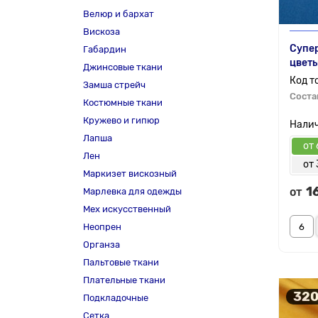
Велюр и бархат
Вискоза
Супер
Габардин
цветы
Джинсовые ткани
Замша стрейч
Соста
Костюмные ткани
Кружево и гипюр
Лапша
от 
Лен
от 
Маркизет вискозный
1
от
Марлевка для одежды
Мех искусственный
Неопрен
Органза
Пальтовые ткани
Плательные ткани
320
Подкладочные
Сетка