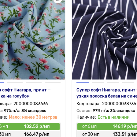
 софт Ниагара, принт —
Супер софт Ниагара, принт
ка на голубом
узкая полоска белая на син
2000000083636
2000000038735
в:
97% п/э; 3% спандекс
Состав:
97% п/э; 3% спандекс
Мало: менее 30 метров
Есть в наличии
6 мп
182.52 р/мп
от 6 мп
146.19 р/м
30 мп
166.47 р/мп
от 30 мп
133.51 р/м