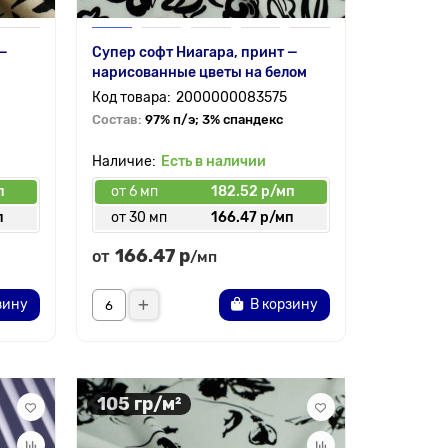
 —
Супер софт Ниагара, принт —
нарисованные цветы на белом
2000000083575
Состав:
97% п/э; 3% спандекс
Есть в наличии
п
от 6 мп
182.52 р/мп
п
от 30 мп
166.47 р/мп
166.47 р
от
/мп
зину
В корзину
105 гр/м²