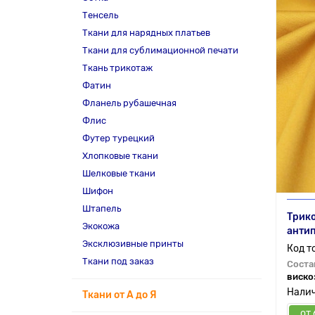
Тенсель
Ткани для нарядных платьев
Ткани для сублимационной печати
Ткань трикотаж
Фатин
Фланель рубашечная
Флис
Футер турецкий
Хлопковые ткани
Шелковые ткани
Шифон
Штапель
Трико
Экокожа
антип
Эксклюзивные принты
Ткани под заказ
Соста
виско
Ткани от А до Я
от 