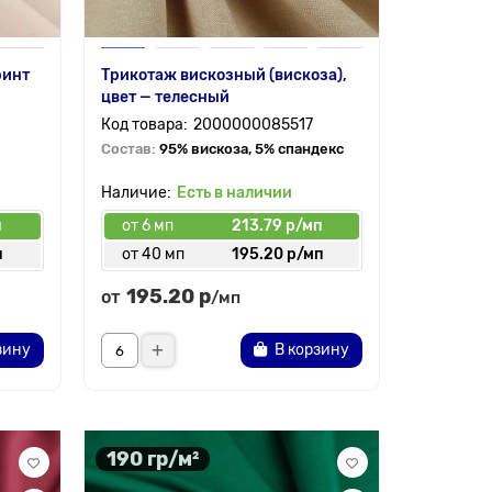
ринт
Трикотаж вискозный (вискоза),
цвет — телесный
2000000085517
Состав:
95% вискоза, 5% спандекс
Есть в наличии
п
от 6 мп
213.79 р/мп
п
от 40 мп
195.20 р/мп
195.20 р
от
/мп
зину
В корзину
190 гр/м²