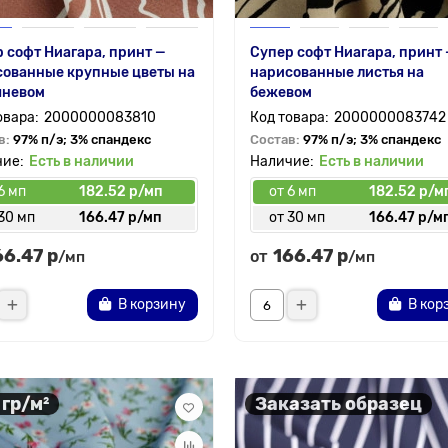
 софт Ниагара, принт —
Супер софт Ниагара, принт
сованные крупные цветы на
нарисованные листья на
чневом
бежевом
2000000083810
2000000083742
в:
97% п/э; 3% спандекс
Состав:
97% п/э; 3% спандекс
Есть в наличии
Есть в наличии
6 мп
182.52 р/мп
от 6 мп
182.52 р/м
30 мп
166.47 р/мп
от 30 мп
166.47 р/м
66.47 р
166.47 р
от
/мп
/мп
В корзину
В кор
 гр/м²
Заказать образец