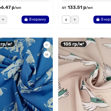
66.47 р
133.51 р
от
/мп
/мп
В корзину
В кор
 гр/м²
105 гр/м²