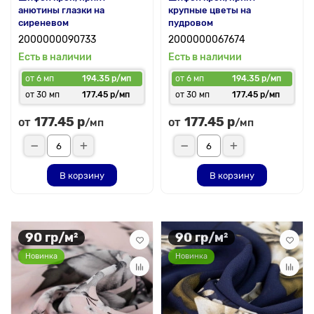
анютины глазки на
крупные цветы на
сиреневом
пудровом
2000000090733
2000000067674
Есть в наличии
Есть в наличии
от 6 мп
194.35 р/мп
от 6 мп
194.35 р/мп
от 30 мп
177.45 р/мп
от 30 мп
177.45 р/мп
177.45 р
177.45 р
от
от
/мп
/мп
В корзину
В корзину
90 гр/м²
90 гр/м²
Новинка
Новинка