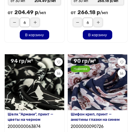
от 30 мп
204.49 р/мп
от 30 мп
266.18 р/мп
204.49 р
266.18 р
от
от
/мп
/мп
В корзину
В корзину
94 гр/м²
90 гр/м²
Новинка
Шелк "Армани", принт —
Шифон креп, принт —
цветы на черном
анютины глазки на синем
2000000063874
2000000090726