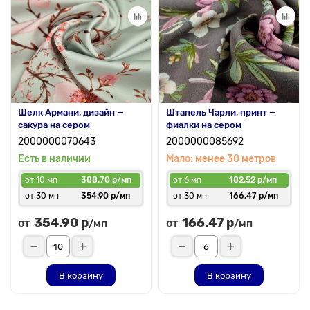
Шелк Армани, дизайн —
Штапель Чарли, принт —
сакура на сером
фиалки на сером
2000000070643
2000000085692
Есть в наличии
Мало: менее 30 метров
от 10 мп
388.70 р/мп
от 6 мп
182.52 р/мп
от 30 мп
354.90 р/мп
от 30 мп
166.47 р/мп
354.90 р
166.47 р
от
от
/мп
/мп
В корзину
В корзину