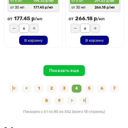
от 6 мп
194.35 р/мп
от 6 мп
291.53 р/мп
от 30 мп
177.45 р/мп
от 30 мп
266.18 р/мп
177.45 р
266.18 р
от
от
/мп
/мп
В корзину
В корзину
Показать еще
|<
<
1
2
3
4
5
6
7
8
9
>
>|
Показано с 61 по 80 из 342 (всего 18 страниц)