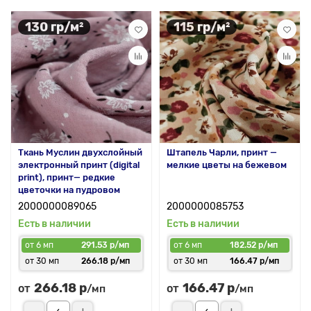
130 гр/м²
115 гр/м²
Ткань Муслин двухслойный
Штапель Чарли, принт —
электронный принт (digital
мелкие цветы на бежевом
print), принт— редкие
цветочки на пудровом
2000000089065
2000000085753
Есть в наличии
Есть в наличии
от 6 мп
291.53 р/мп
от 6 мп
182.52 р/мп
от 30 мп
266.18 р/мп
от 30 мп
166.47 р/мп
266.18 р
166.47 р
от
от
/мп
/мп