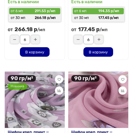
Есть в наличии
Есть в наличии
от 6 мп
291.53 р/мп
от 6 мп
194.35 р/мп
от 30 мп
266.18 р/мп
от 30 мп
177.45 р/мп
266.18 р
177.45 р
от
от
/мп
/мп
В корзину
В корзину
90 гр/м²
90 гр/м²
Новинка
Шифон креп, принт —
Шифон креп, принт —