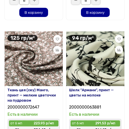
В корзину
В корзину
125 гр/м²
94 гр/м²
Ткань цея (cey) Манго,
Шелк "Армани", принт —
принт — мелкие цветочки
цветы на молоке
на пудровом
2000000072647
2000000063881
Есть в наличии
Есть в наличии
от 6 мп
223.93 р/мп
от 6 мп
291.53 р/мп