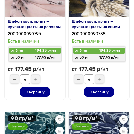
Шифон креп, принт —
Шифон креп, принт —
крупные цветы на розовом
крупные цветы на синем
2000000090795
2000000090788
Есть в наличии
Есть в наличии
от 6 мп
194.35 р/мп
от 6 мп
194.35 р/мп
от 30 мп
177.45 р/мп
от 30 мп
177.45 р/мп
177.45 р
177.45 р
от
от
/мп
/мп
В корзину
В корзину
90 гр/м²
90 гр/м²
Новинка
Новинка