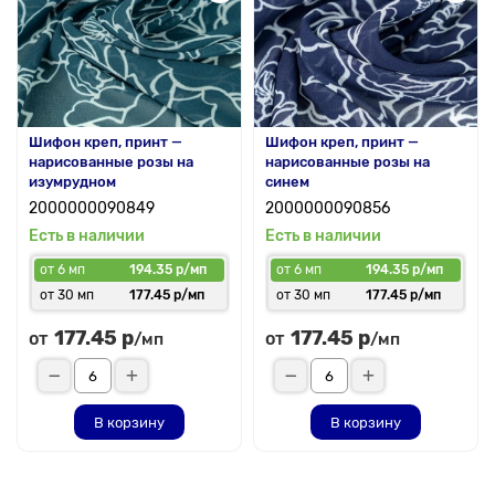
Шифон креп, принт —
Шифон креп, принт —
нарисованные розы на
нарисованные розы на
изумрудном
синем
2000000090849
2000000090856
Есть в наличии
Есть в наличии
от 6 мп
194.35 р/мп
от 6 мп
194.35 р/мп
от 30 мп
177.45 р/мп
от 30 мп
177.45 р/мп
177.45 р
177.45 р
от
от
/мп
/мп
В корзину
В корзину