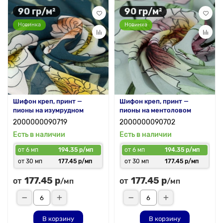
90 гр/м²
90 гр/м²
Новинка
Новинка
Шифон креп, принт —
Шифон креп, принт —
пионы на изумрудном
пионы на ментоловом
2000000090719
2000000090702
Есть в наличии
Есть в наличии
от 6 мп
194.35 р/мп
от 6 мп
194.35 р/мп
от 30 мп
177.45 р/мп
от 30 мп
177.45 р/мп
177.45 р
177.45 р
от
от
/мп
/мп
В корзину
В корзину