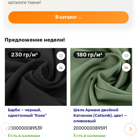
каталоге ткани!
Цвет ткани бордовый
Купить ткань белого цвета
Цвет ткани бежевый
В каталог →
Предложение недели!
230 гр/м²
180 гр/м²
Барби — черный,
Шелк Армани двойной
однотонный "Коко"
Катионик (Cationik), цвет —
оливковый
2000000089539
2000000089591
Есть в наличии
Есть в наличии