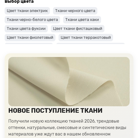
Выбор цвета
Цвет ткани электрик
Ткани черного цвета
Ткани черно-белого цвета
Ткани цвета хаки
Ткани цвета фуксии
Цвет ткани фисташковый
Цвет ткани фиолетовый
Цвет ткани терракотовый
Цвет ткани сиреневый
Цвет ткани синий и темно-синий
Цвет ткани серый + оттенки: темные и светлые
Цвет ткани салатовый
Цвет ткани розовый
Ткани цвета пудра
Ткани персикового цвета
Ткани оранжевого цвета
Ткани оливкового цвета
Цвет ткани мятный
Ткани цвета айвори, молочные оттенки
Ткани лимонного цвета
Ткани красного цвета разных оттенков
НОВОЕ ПОСТУПЛЕНИЕ ТКАНИ
Ткани кораллового цвета
Ткани цвета какао
Получили новую коллекцию тканей 2026, трендовые
Изумрудный цвет ткани
Ткани зеленого цвета
оттенки, натуральные, смесовые и синтетические виды
материалов уже ждут вас в нашем обновленном
Ткани желтого цвета
Ткани цвета индиго