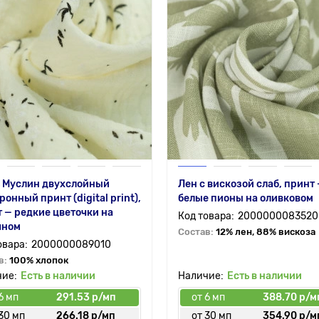
ь Муслин двухслойный
Лен с вискозой слаб, принт
ронный принт (digital print),
белые пионы на оливковом
 — редкие цветочки на
2000000083520
чном
Состав:
12% лен, 88% вискоза
2000000089010
в:
100% хлопок
Есть в наличии
Есть в наличии
6 мп
291.53 р/мп
от 6 мп
388.70 р/м
30 мп
266.18 р/мп
от 30 мп
354.90 р/м