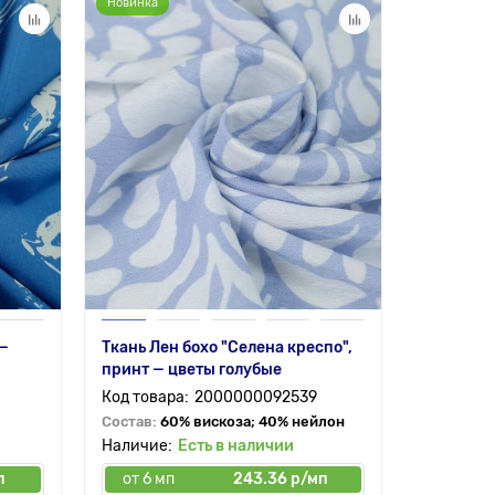
Новинка
 —
Ткань Лен бохо "Селена креспо",
принт — цветы голубые
2000000092539
Состав:
60% вискоза; 40% нейлон
Есть в наличии
п
от 6 мп
243.36 р/мп