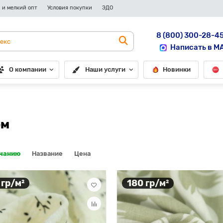
 и мелкий опт
Условия покупки
ЭДО
8 (800) 300-28-4
Написать в M
О компании
Наши услуги
Новинки
ом
лчанию
Название
Цена
 гр/м²
180 гр/м²