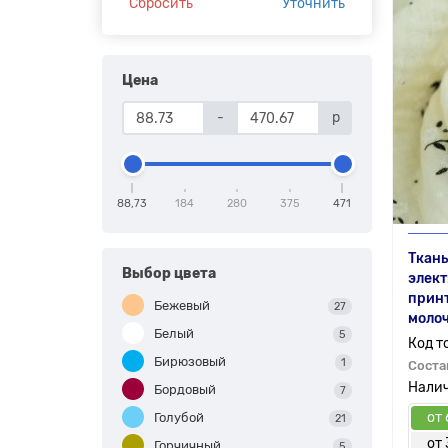
Сбросить
Уточнить
Цена
-
р
88,73
184
280
375
471
Ткан
Выбор цвета
элект
принт
Бежевый
27
моло
Белый
5
Бирюзовый
1
Соста
Бордовый
7
от 
Голубой
21
от 
Горчичный
5