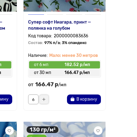
 —
Супер софт Ниагара, принт —
лом
полянка на голубом
2000000083636
Состав:
97% п/э; 3% спандекс
Мало: менее 30 метров
п
от 6 мп
182.52 р/мп
п
от 30 мп
166.47 р/мп
166.47 р
от
/мп
зину
В корзину
130 гр/м²