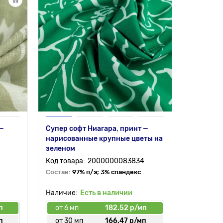
 —
Супер софт Ниагара, принт —
нарисованные крупные цветы на
зеленом
2000000083834
Состав:
97% п/э; 3% спандекс
Есть в наличии
п
от 6 мп
182.52 р/мп
п
от 30 мп
166.47 р/мп