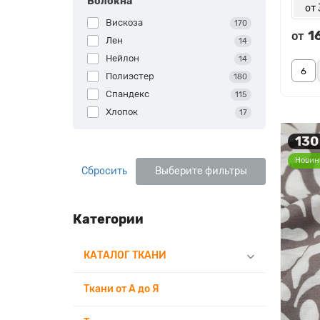
Волокна
от 
Вискоза
170
1
от
Лен
14
Нейлон
14
Полиэстер
180
Спандекс
115
Хлопок
17
130
Новин
Сбросить
Выберите фильтры
Категории
КАТАЛОГ ТКАНИ
Ткани от А до Я