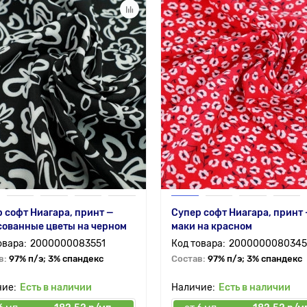
 софт Ниагара, принт —
Супер софт Ниагара, принт
сованные цветы на черном
маки на красном
2000000083551
2000000080345
в:
97% п/э; 3% спандекс
Состав:
97% п/э; 3% спандекс
Есть в наличии
Есть в наличии