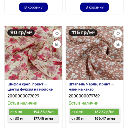
В корзину
В корзину
90 гр/м²
115 гр/м²
Шифон креп, принт —
Штапель Чарли, принт —
цветы фуксия на молоке
маки на какао
2000000079899
2000000079769
Есть в наличии
Есть в наличии
от 6 мп
194.35 р/мп
от 6 мп
182.52 р/мп
от 30 мп
177.45 р/мп
от 30 мп
166.47 р/мп