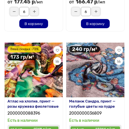
177.45 р
166.47 р
от
от
/мп
/мп
В корзину
В корзину
240 гр/м²
Ваша скидка -73%
173 гр/м²
Атлас на хлопке, принт —
Меланж Сандра, принт —
розы кружева фиолетовые
голубые цветы на пудре
2000000088396
2000000036809
Есть в наличии
Есть в наличии