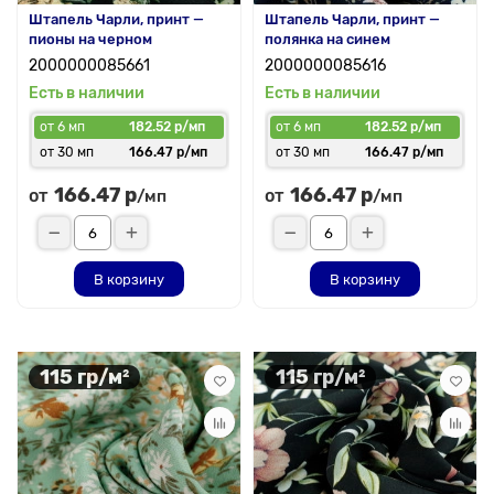
Штапель Чарли, принт —
Штапель Чарли, принт —
пионы на черном
полянка на синем
2000000085661
2000000085616
Есть в наличии
Есть в наличии
от 6 мп
182.52 р/мп
от 6 мп
182.52 р/мп
от 30 мп
166.47 р/мп
от 30 мп
166.47 р/мп
166.47 р
166.47 р
от
от
/мп
/мп
В корзину
В корзину
115 гр/м²
115 гр/м²