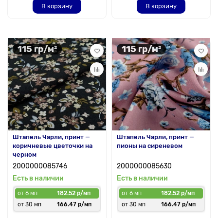
В корзину
В корзину
115 гр/м²
115 гр/м²
Штапель Чарли, принт —
Штапель Чарли, принт —
коричневые цветочки на
пионы на сиреневом
черном
2000000085746
2000000085630
Есть в наличии
Есть в наличии
от 6 мп
182.52 р/мп
от 6 мп
182.52 р/мп
от 30 мп
166.47 р/мп
от 30 мп
166.47 р/мп