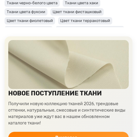
Ткани черно-белого цвета
Ткани цвета хаки
Ткани цвета фуксии
Цвет ткани фисташковый
Цвет ткани фиолетовый
Цвет ткани терракотовый
Цвет ткани сиреневый
Цвет ткани синий и темно-синий
Цвет ткани серый + оттенки: темные и светлые
Цвет ткани салатовый
Цвет ткани розовый
Ткани цвета пудра
Ткани персикового цвета
Ткани оранжевого цвета
Ткани оливкового цвета
Цвет ткани мятный
Ткани цвета айвори, молочные оттенки
Ткани лимонного цвета
Ткани красного цвета разных оттенков
НОВОЕ ПОСТУПЛЕНИЕ ТКАНИ
Ткани кораллового цвета
Ткани цвета какао
Получили новую коллекцию тканей 2026, трендовые
Изумрудный цвет ткани
Ткани зеленого цвета
оттенки, натуральные, смесовые и синтетические виды
материалов уже ждут вас в нашем обновленном
Ткани желтого цвета
Ткани цвета индиго
каталоге ткани!
Цвет ткани бордовый
Купить ткань белого цвета
Цвет ткани бежевый