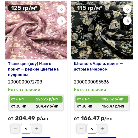
125 гр/м²
115 гр/м²
Ткань цея (cey) Манго,
Штапель Чарли, принт —
принт — редкие цветы на
астры на черном
пудровом
2000000072708
2000000085586
Есть в наличии
Есть в наличии
от 6 мп
223.93 р/мп
от 6 мп
182.52 р/мп
от 30 мп
204.49 р/мп
от 30 мп
166.47 р/мп
204.49 р
166.47 р
от
от
/мп
/мп