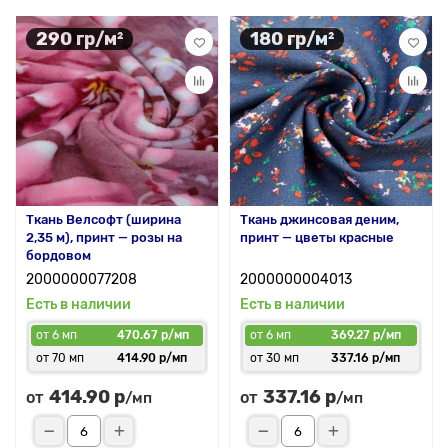
290 гр/м²
180 гр/м²
Ткань Велсофт (ширина
Ткань джинсовая деним,
2,35 м), принт — розы на
принт — цветы красные
бордовом
2000000077208
2000000004013
Есть в наличии
Есть в наличии
от 6 мп
470.67 р/мп
от 6 мп
369.27 р/мп
от 70 мп
414.90 р/мп
от 30 мп
337.16 р/мп
414.90 р
337.16 р
от
от
/мп
/мп