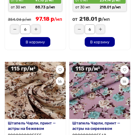
от 6 мп
97.18 р/мп
от 6 мп
239.14 р/мп
от 30 мп
88.73 р/мп
от 30 мп
218.01 р/мп
97.18 р
218.01 р
от
/мп
/мп
354.06 р
/мп
В корзину
В корзину
115 гр/м²
115 гр/м²
Штапель Чарли, принт —
Штапель Чарли, принт —
астры на бежевом
астры на сиреневом