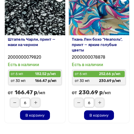
Штапель Чарли, принт —
Ткань Лен бохо "Неаполь",
маки на черном
принт — яркие голубые
цветы
2000000079820
2000000078878
Есть в наличии
Есть в наличии
от 6 мп
182.52 р/мп
от 6 мп
252.66 р/мп
от 30 мп
166.47 р/мп
от 30 мп
230.69 р/мп
166.47 р
230.69 р
от
от
/мп
/мп
В корзину
В корзину