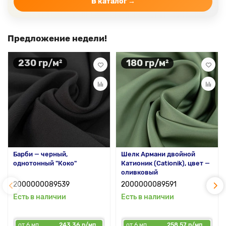
В каталог →
Предложение недели!
230 гр/м²
180 гр/м²
Барби — черный,
Шелк Армани двойной
однотонный "Коко"
Катионик (Cationik), цвет —
оливковый
2000000089539
2000000089591
Есть в наличии
Есть в наличии
от 6 мп
243.36 р/мп
от 6 мп
258.57 р/мп