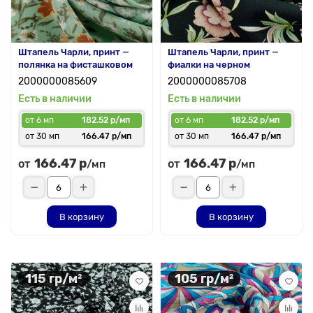
Штапель Чарли, принт —
Штапель Чарли, принт —
полянка на фисташковом
фиалки на черном
2000000085609
2000000085708
Есть в наличии
Есть в наличии
от 6 мп
182.52 р/мп
от 6 мп
182.52 р/мп
от 30 мп
166.47 р/мп
от 30 мп
166.47 р/мп
166.47 р
166.47 р
от
от
/мп
/мп
В корзину
В корзину
115 гр/м²
105 гр/м²