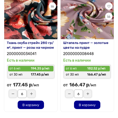
Ткань скуба стрейч 280 гр/
Штапель принт — золотые
м², принт — розы на черном
цветы на пудре
2000000034041
2000000008448
Есть в наличии
Есть в наличии
от 6 мп
194.35 р/мп
от 6 мп
182.52 р/мп
от 30 мп
177.45 р/мп
от 30 мп
166.47 р/мп
177.45 р
166.47 р
от
от
/мп
/мп
В корзину
В корзину