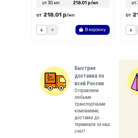
от 30 мп
218.01 р/мп
от 
218.01 р
2
от
от
/мп
В корзину
Быстрая
доставка по
всей России
Отправляем
любыми
транспортными
компаниями,
доставка до
терминала за наш
счет!