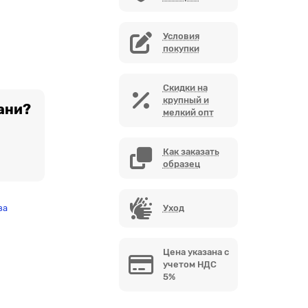
Условия
покупки
Скидки на
крупный и
ани?
мелкий опт
Как заказать
образец
за
Уход
Цена указана с
учетом НДС
5%