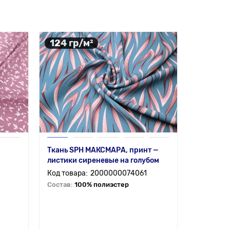
124 гр/м²
180 гр
Ткань SPH МАКСМАРА, принт —
Лен с ви
листики сиреневые на голубом
на черно
2000000074061
Состав:
100% полиэстер
Состав:
3
от 6 мп