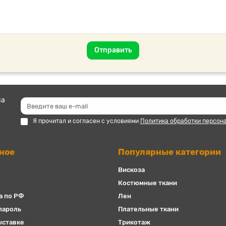
Отправить
на
Я прочитал и согласен с условиями
Политика обработки персон
ное
Популярные категории
Вискоза
Костюмные ткани
а по РФ
Лен
пароль
Плательные ткани
ыставке
Трикотаж