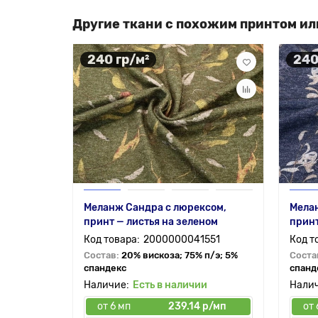
Другие ткани с похожим принтом ил
240 гр/м²
240
Меланж Сандра с люрексом,
Мела
принт — листья на зеленом
принт
2000000041551
Состав:
20% вискоза; 75% п/э; 5%
Соста
спандекс
спанд
Есть в наличии
от 6 мп
239.14 р/мп
от 