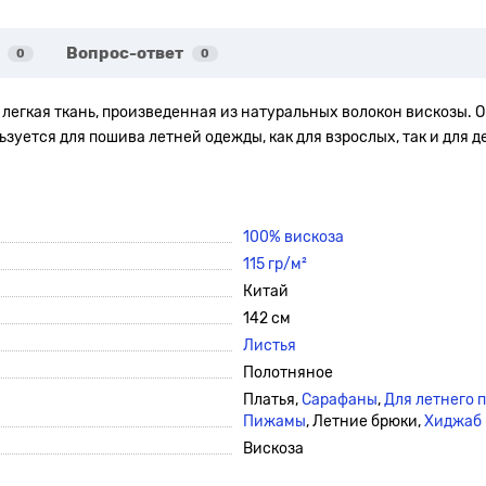
Вопрос-ответ
0
0
и легкая ткань, произведенная из натуральных волокон вискозы. 
ется для пошива летней одежды, как для взрослых, так и для де
100% вискоза
115 гр/м²
Китай
142 см
Листья
Полотняное
Платья,
Сарафаны
,
Для летнего 
Пижамы
, Летние брюки,
Хиджаб
Вискоза