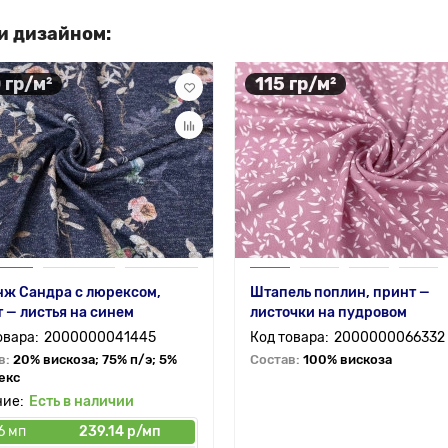
и дизайном:
 гр/м²
115 гр/м²
нж Сандра с люрексом,
Штапель поплин, принт —
 — листья на синем
листочки на пудровом
2000000041445
2000000066332
в:
20% вискоза; 75% п/э; 5%
Состав:
100% вискоза
екс
Есть в наличии
6 мп
239.14 р/мп