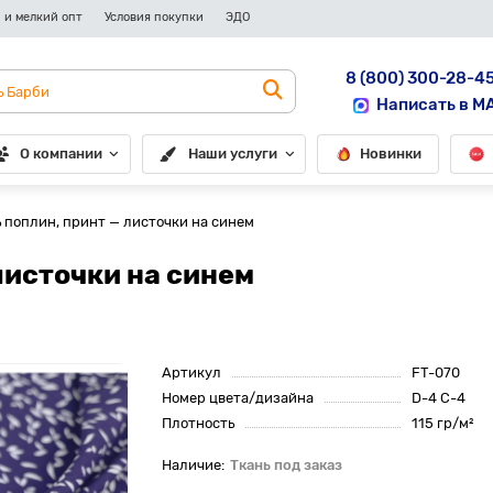
 и мелкий опт
Условия покупки
ЭДО
8 (800) 300-28-4
Написать в M
О компании
Наши услуги
Новинки
 поплин, принт — листочки на синем
листочки на синем
Артикул
FT-070
Номер цвета/дизайна
D-4 C-4
Плотность
115 гр/м²
Ткань под заказ
До рулона еще