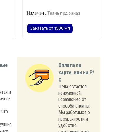
от 35 
Ткань под заказ
310.
от
Заказать от 1500 мп
ные
Оплата по
карте, или на Р/
С
Цена остается
итая и
неизменной,
лючены
независимо от
способа оплаты.
 что
Мы заботимся о
прозрачности и
лучшие
удобстве
ынке.
сотрудничества.