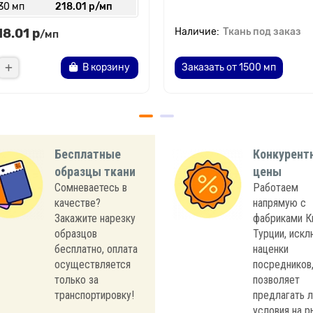
30 мп
218.01 р/мп
18.01 р
Ткань под заказ
/мп
В корзину
Заказать от 1500 мп
Бесплатные
Конкурент
образцы ткани
цены
Сомневаетесь в
Работаем
качестве?
напрямую с
Закажите нарезку
фабриками К
образцов
Турции, иск
бесплатно, оплата
наценки
осуществляется
посредников,
только за
позволяет
транспортировку!
предлагать 
условия на р