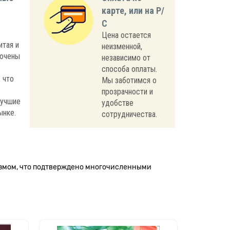
карте, или на Р/
С
Цена остается
итая и
неизменной,
лючены
независимо от
способа оплаты.
 что
Мы заботимся о
прозрачности и
лучшие
удобстве
ынке.
сотрудничества.
измом, что подтверждено многочисленными