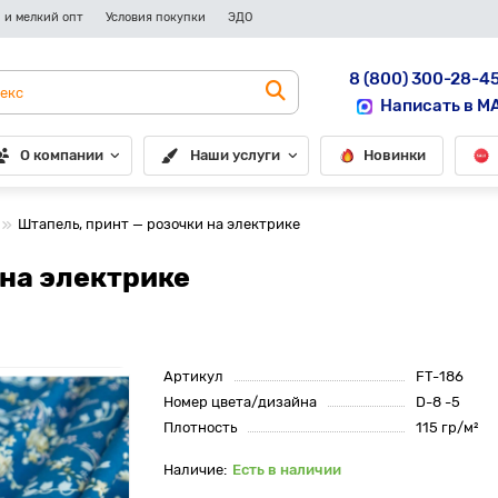
 и мелкий опт
Условия покупки
ЭДО
8 (800) 300-28-4
Написать в M
О компании
Наши услуги
Новинки
Штапель, принт — розочки на электрике
 на электрике
Артикул
FT-186
Номер цвета/дизайна
D-8 -5
Плотность
115 гр/м²
Есть в наличии