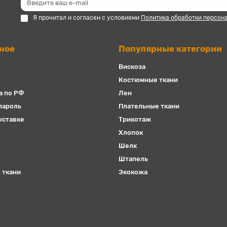
Я прочитал и согласен с условиями
Политика обработки персон
ное
Популярные категории
Вискоза
Костюмные ткани
а по РФ
Лен
пароль
Плательные ткани
ыставке
Трикотаж
Хлопок
Шелк
Штапель
 ткани
Экокожа