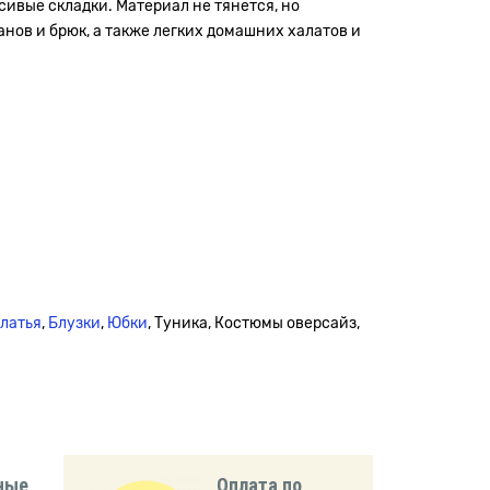
сивые складки. Материал не тянется, но
нов и брюк, а также легких домашних халатов и
платья
,
Блузки
,
Юбки
, Туника, Костюмы оверсайз,
ные
Оплата по