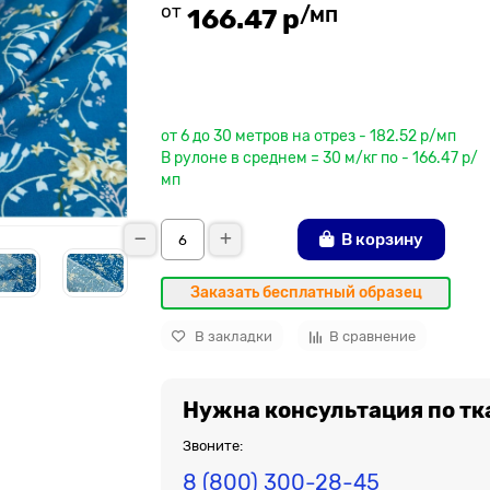
от
/мп
166.47 р
До рулона еще
от 6 до 30 метров на отрез - 182.52 р/мп
В рулоне в среднем = 30 м/кг по - 166.47 р/
мп
В корзину
Заказать бесплатный образец
В закладки
В сравнение
Нужна консультация по тк
Звоните:
8 (800) 300-28-45