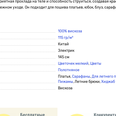
иятная прохлада на теле и способность струиться, создавая кра
ном уходе. Он подходит для пошива платьев, юбок, блуз, сарафа
100% вискоза
115 гр/м²
Китай
Электрик
145 см
Цветочек мелкий
,
Цветы
Полотняное
Платья,
Сарафаны
,
Для летнего 
Пижамы
, Летние брюки,
Хиджаб
Вискоза
Бесплатные
Конкурент