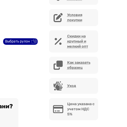
Условия
покупки
Скидки на
крупный и
Выбрать рулон
мелкий опт
Как заказать
образец
Уход
Цена указана с
ани?
учетом НДС
5%