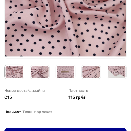
Номер цвета/дизайна
Плотность
С15
115 гр/м²
Ткань под заказ
До рулона еще