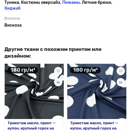
Туника, Костюмы оверсайз,
Пижамы
, Летние брюки,
Хиджаб
Волокна
Вискоза
Другие ткани с похожим принтом или
дизайном:
180 гр/м²
180 гр/м²
Трикотаж масло, принт —
Трикотаж масло, принт —
купон, крупный горох на
купон, крупный горох на