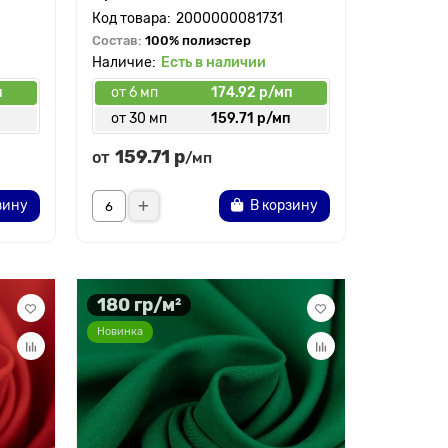
2000000081731
Состав:
100% полиэстер
Есть в наличии
п
от 6 мп
174.92 р/мп
п
от 30 мп
159.71 р/мп
159.71 р
от
/мп
зину
В корзину
180 гр/м²
Новинка