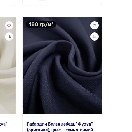
180 гр/м²
хуа"
Габардин Белая лебедь "Фухуа"
(оригинал), цвет — темно-синий