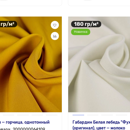
 гр/м²
180 гр/м²
Новинка
 — горчица, однотонный
Габардин Белая лебедь "Фу
(оригинал), цвет — молоко
2000000064109