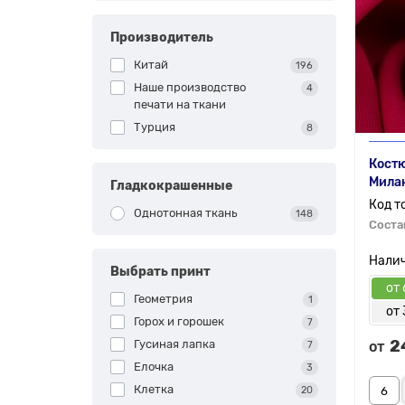
Производитель
Китай
196
Наше производство
4
печати на ткани
Турция
8
Костю
Милан
Гладкокрашенные
Однотонная ткань
148
Соста
Выбрать принт
от 
Геометрия
1
от 
Горох и горошек
7
2
Гусиная лапка
от
7
Елочка
3
Клетка
20