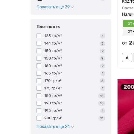
Показать еще 29
Соста
от 
Плотность
от
125 гр/м²
1
2
от
144 гр/м²
3
150 гр/м²
2
158 гр/м²
9
160 гр/м²
2
165 гр/м²
1
170 гр/м²
5
200
175 гр/м²
1
180 гр/м²
41
190 гр/м²
10
195 гр/м²
1
200 гр/м²
21
Показать еще 24