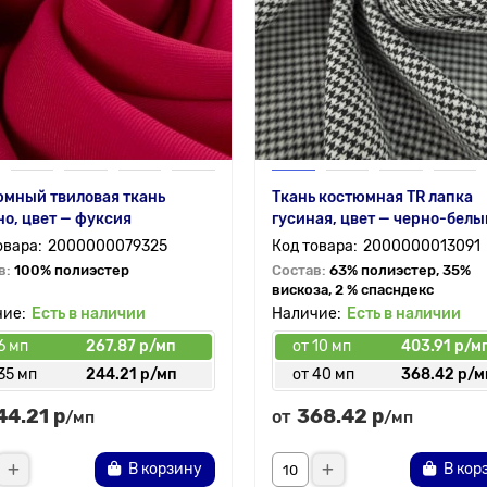
мный твиловая ткань
Ткань костюмная TR лапка
о, цвет — фуксия
гусиная, цвет — черно-белы
2000000079325
2000000013091
в:
100% полиэстер
Состав:
63% полиэстер, 35%
вискоза, 2 % спасндекс
Есть в наличии
Есть в наличии
6 мп
267.87 р/мп
от 10 мп
403.91 р/м
35 мп
244.21 р/мп
от 40 мп
368.42 р/м
44.21 р
368.42 р
от
/мп
/мп
В корзину
В кор