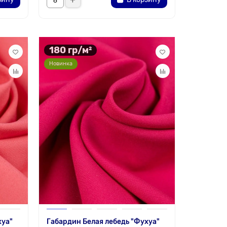
180 гр/м²
Новинка
хуа"
Габардин Белая лебедь "Фухуа"