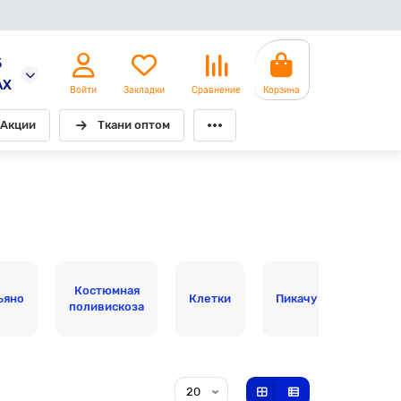
5
AX
Войти
Закладки
Сравнение
Корзина
Акции
Ткани оптом
Костюмная
Костю
ьяно
Клетки
Пикачу
поливискоза
Инфин