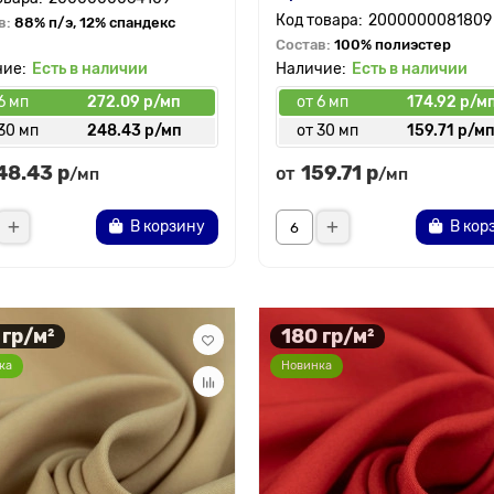
2000000081809
в:
88% п/э, 12% спандекс
Состав:
100% полиэстер
Есть в наличии
Есть в наличии
6 мп
272.09 р/мп
от 6 мп
174.92 р/м
30 мп
248.43 р/мп
от 30 мп
159.71 р/м
48.43 р
159.71 р
от
/мп
/мп
В корзину
В кор
 гр/м²
180 гр/м²
ка
Новинка