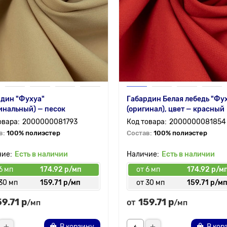
дин "Фухуа"
Габардин Белая лебедь "Фу
инальный) — песок
(оригинал), цвет — красный
2000000081793
2000000081854
в:
100% полиэстер
Состав:
100% полиэстер
Есть в наличии
Есть в наличии
6 мп
174.92 р/мп
от 6 мп
174.92 р/м
30 мп
159.71 р/мп
от 30 мп
159.71 р/м
59.71 р
159.71 р
от
/мп
/мп
В корзину
В кор