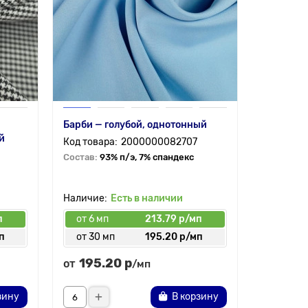
Барби — голубой, однотонный
й
2000000082707
Состав:
93% п/э, 7% спандекс
Есть в наличии
п
от 6 мп
213.79 р/мп
п
от 30 мп
195.20 р/мп
195.20 р
от
/мп
зину
В корзину