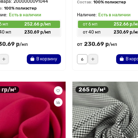
2000000091044
Состав:
100% полиэстер
в:
100% полиэстер
Есть в наличии
Есть в наличии
6 мп
252.66 р/мп
от 6 мп
252.66 р/м
 40 мп
230.69 р/мп
от 40 мп
230.69 р/м
30.69 р
230.69 р
от
/мп
/мп
В корзину
В кор
 гр/м²
265 гр/м²