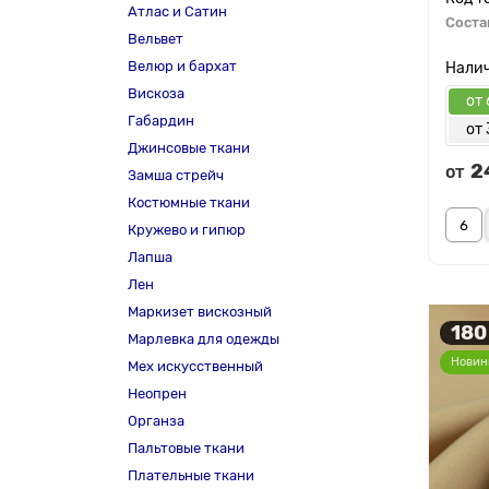
Атлас и Сатин
Соста
Вельвет
Велюр и бархат
Вискоза
от 
Габардин
от 
Джинсовые ткани
2
от
Замша стрейч
Костюмные ткани
Кружево и гипюр
Лапша
Лен
Маркизет вискозный
180
Марлевка для одежды
Новин
Мех искусственный
Неопрен
Органза
Пальтовые ткани
Плательные ткани