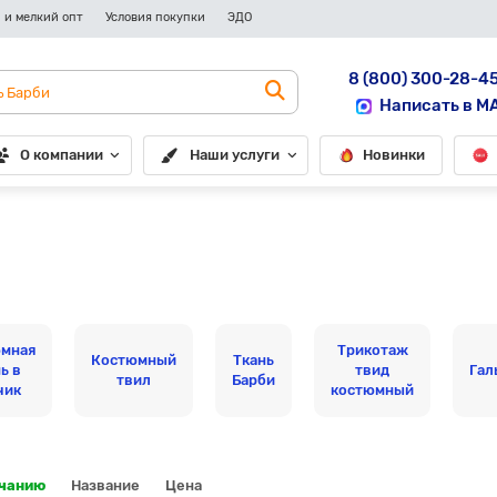
 и мелкий опт
Условия покупки
ЭДО
8 (800) 300-28-4
Написать в M
О компании
Наши услуги
Новинки
мная
Трикотаж
Костюмный
Ткань
ь в
твид
Гал
твил
Барби
чик
костюмный
лчанию
Название
Цена