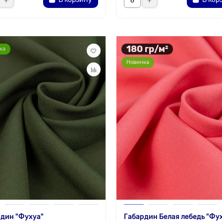
180 гр/м²
ка
Новинка
дин "Фухуа"
Габардин Белая лебедь "Фу