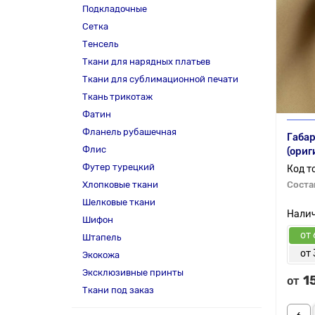
Подкладочные
Сетка
Тенсель
Ткани для нарядных платьев
Ткани для сублимационной печати
Ткань трикотаж
Фатин
Фланель рубашечная
Габар
Флис
(ориг
Футер турецкий
Хлопковые ткани
Соста
Шелковые ткани
Шифон
от 
Штапель
от 
Экокожа
Эксклюзивные принты
1
от
Ткани под заказ