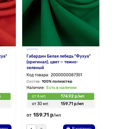
хуа"
Габардин Белая лебедь "Фухуа"
(оригинал), цвет — темно-
зеленый
2000000087351
Состав:
100% полиэстер
Есть в наличии
п
от 6 мп
174.92 р/мп
п
от 30 мп
159.71 р/мп
159.71 р
от
/мп
зину
В корзину