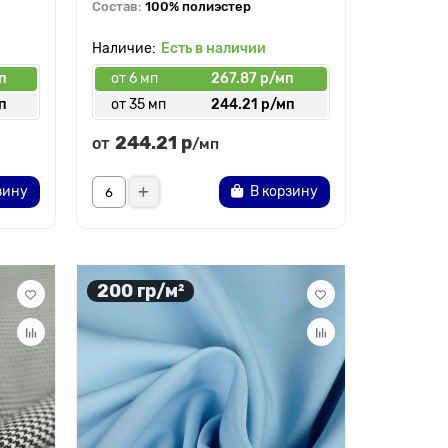
Состав:
100% полиэстер
Есть в наличии
п
от 6 мп
267.87 р/мп
п
от 35 мп
244.21 р/мп
244.21 р
от
/мп
зину
В корзину
200 гр/м²