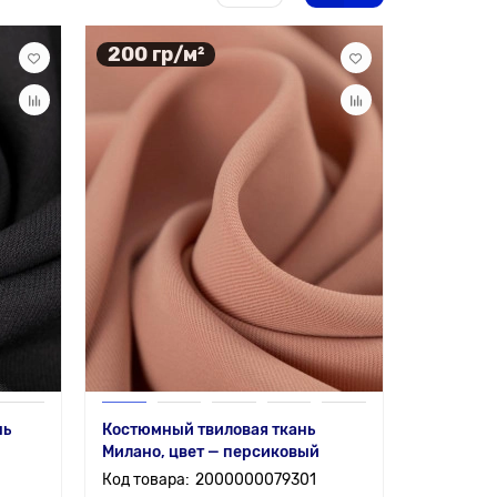
200 гр/м²
нь
Костюмный твиловая ткань
Милано, цвет — персиковый
2000000079301