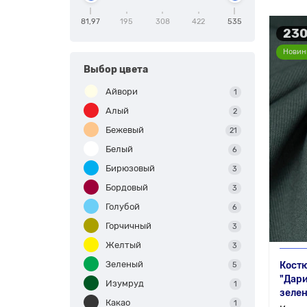
81,97
195
308
422
535
230
Новин
Выбор цвета
Айвори
1
Алый
2
Бежевый
21
Белый
6
Бирюзовый
3
Бордовый
3
Голубой
6
Горчичный
3
Желтый
3
Зеленый
Костю
5
"Дари
Изумруд
1
зеле
Какао
1