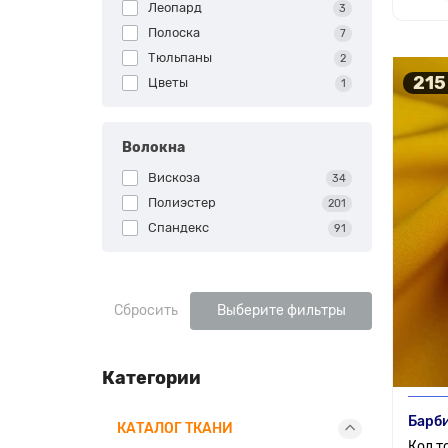
Леопард
3
Полоска
7
Тюльпаны
2
215
Цветы
1
Волокна
Вискоза
34
Полиэстер
201
Спандекс
91
Сбросить
Выберите фильтры
Категории
Барби
КАТАЛОГ ТКАНИ