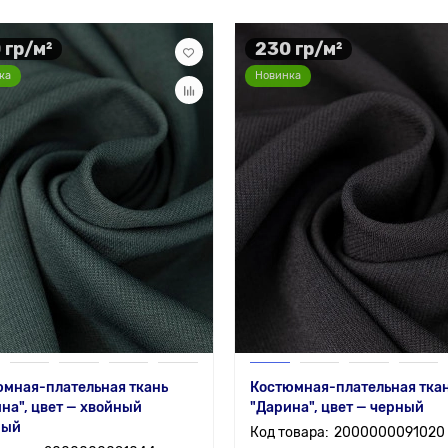
 гр/м²
230 гр/м²
ка
Новинка
мная-плательная ткань
Костюмная-плательная тка
на", цвет — хвойный
"Дарина", цвет — черный
ный
2000000091020