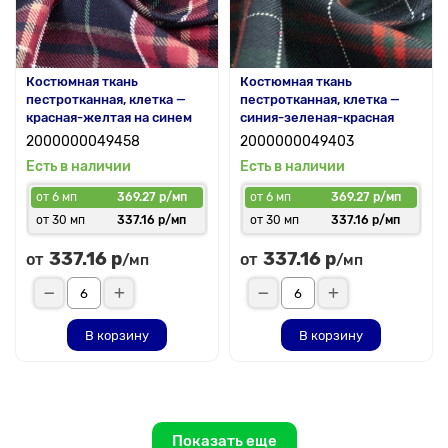
Костюмная ткань
Костюмная ткань
пестротканная, клетка —
пестротканная, клетка —
красная-желтая на синем
синия-зеленая-красная
2000000049458
2000000049403
Есть в наличии
Есть в наличии
от 6 мп
369.27 р/мп
от 6 мп
369.27 р/мп
от 30 мп
337.16 р/мп
от 30 мп
337.16 р/мп
337.16 р
337.16 р
от
от
/мп
/мп
В корзину
В корзину
Показать еще