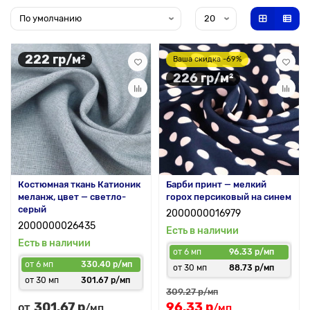
222 гр/м²
Ваша скидка -69%
226 гр/м²
Костюмная ткань Катионик
Барби принт — мелкий
меланж, цвет — светло-
горох персиковый на синем
серый
2000000016979
2000000026435
Есть в наличии
Есть в наличии
от 6 мп
96.33 р/мп
от 6 мп
330.40 р/мп
от 30 мп
88.73 р/мп
от 30 мп
301.67 р/мп
309.27 р
/мп
301.67 р
96.33 р
от
/мп
/мп