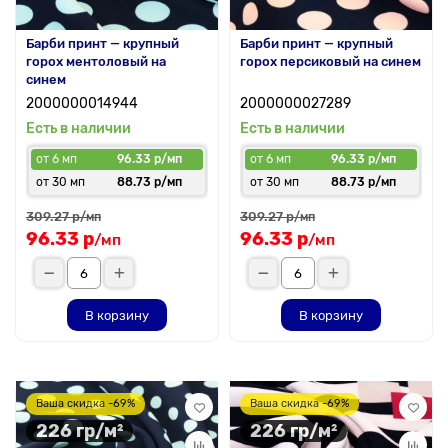
Барби принт — крупный
Барби принт — крупный
горох ментоловый на
горох персиковый на синем
синем
2000000014944
2000000027289
Есть в наличии
Есть в наличии
от 6 мп
96.33 р/мп
от 6 мп
96.33 р/мп
от 30 мп
88.73 р/мп
от 30 мп
88.73 р/мп
309.27 р
309.27 р
/мп
/мп
96.33 р
96.33 р
/мп
/мп
В корзину
В корзину
Ваша скидка -69%
Ваша скидка -69%
226 гр/м²
226 гр/м²