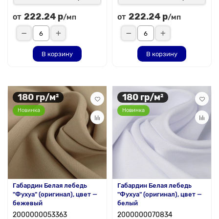
222.24 р
222.24 р
от
от
/мп
/мп
В корзину
В корзину
180 гр/м²
180 гр/м²
Новинка
Новинка
Габардин Белая лебедь
Габардин Белая лебедь
"Фухуа" (оригинал), цвет —
"Фухуа" (оригинал), цвет —
бежевый
белый
2000000053363
2000000070834