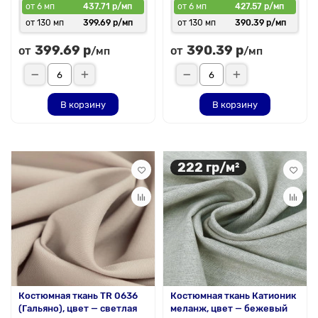
от 6 мп
437.71 р/мп
от 6 мп
427.57 р/мп
от 130 мп
399.69 р/мп
от 130 мп
390.39 р/мп
399.69 р
390.39 р
от
от
/мп
/мп
В корзину
В корзину
222 гр/м²
Костюмная ткань TR 0636
Костюмная ткань Катионик
(Гальяно), цвет — светлая
меланж, цвет — бежевый