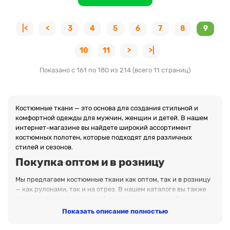
|<
<
3
4
5
6
7
8
9
10
11
>
>|
Показано с 161 по 180 из 214 (всего 11 страниц)
Костюмные ткани — это основа для создания стильной и
комфортной одежды для мужчин, женщин и детей. В нашем
интернет-магазине вы найдете широкий ассортимент
костюмных полотен, которые подходят для различных
стилей и сезонов.
Покупка оптом и в розницу
Мы предлагаем костюмные ткани как оптом, так и в розницу
— как рулонами, так и на отрез. В нашем каталоге вы также
можете оформить заказ на бесплатную нарезку образцов
тканей. Материалы отпускаются от 6 метров, при покупки
Показать описание полностью
рулоном, предоставляется дополнительная скидка. На
крупные объемы мы предоставляем индивидуальный подход,