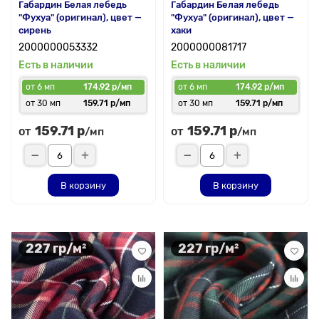
Габардин Белая лебедь
Габардин Белая лебедь
"Фухуа" (оригинал), цвет —
"Фухуа" (оригинал), цвет —
сирень
хаки
2000000053332
2000000081717
Есть в наличии
Есть в наличии
от 6 мп
174.92 р/мп
от 6 мп
174.92 р/мп
от 30 мп
159.71 р/мп
от 30 мп
159.71 р/мп
159.71 р
159.71 р
от
от
/мп
/мп
В корзину
В корзину
227 гр/м²
227 гр/м²