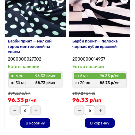
Барби принт — мелкий
Барби принт — полоска
горох ментоловый на
черная, кубик красный
синем
2000000027302
2000000014937
Есть в наличии
Есть в наличии
от 6 мп
96.33 р/мп
от 6 мп
96.33 р/мп
от 30 мп
88.73 р/мп
от 30 мп
88.73 р/мп
309.27 р
309.27 р
/мп
/мп
96.33 р
96.33 р
/мп
/мп
В корзину
В корзину