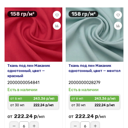
158 гр/м²
158 гр/м²
Ткань под лен Маканик
Ткань под лен Маканик
однотонный, цвет —
однотонный, цвет — ментол
красный
2000000054841
2000000028279
Есть в наличии
Есть в наличии
от 6 мп
243.36 р/мп
от 6 мп
243.36 р/мп
от 30 мп
222.24 р/мп
от 30 мп
222.24 р/мп
222.24 р
222.24 р
от
от
/мп
/мп