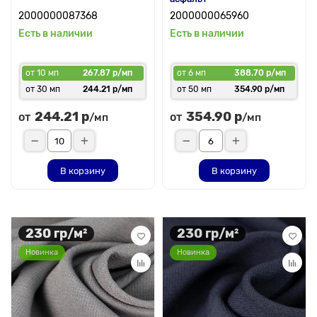
2000000087368
2000000065960
Есть в наличии
Есть в наличии
от 10 мп
267.87 р/мп
от 6 мп
388.70 р/мп
от 30 мп
244.21 р/мп
от 50 мп
354.90 р/мп
244.21 р
354.90 р
от
от
/мп
/мп
В корзину
В корзину
230 гр/м²
230 гр/м²
Новинка
Новинка