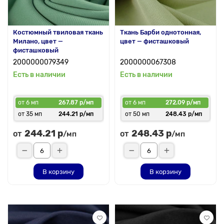
Костюмный твиловая ткань
Ткань Барби однотонная,
Милано, цвет —
цвет — фисташковый
фисташковый
2000000079349
2000000067308
Есть в наличии
Есть в наличии
от 6 мп
267.87 р/мп
от 6 мп
272.09 р/мп
от 35 мп
244.21 р/мп
от 50 мп
248.43 р/мп
244.21 р
248.43 р
от
от
/мп
/мп
В корзину
В корзину