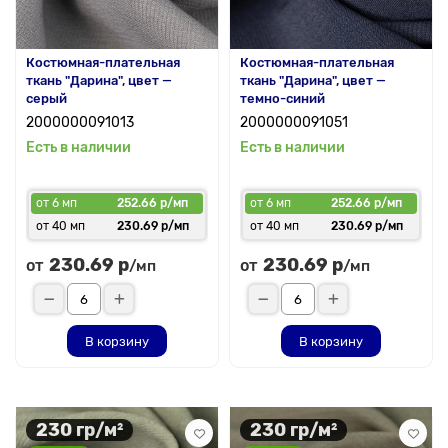
Костюмная-плательная
Костюмная-плательная
ткань "Дарина", цвет —
ткань "Дарина", цвет —
серый
темно-синий
2000000091013
2000000091051
Есть в наличии
Есть в наличии
от 6 мп
252.66 р/мп
от 6 мп
252.66 р/мп
от 40 мп
230.69 р/мп
от 40 мп
230.69 р/мп
230.69 р
230.69 р
от
от
/мп
/мп
В корзину
В корзину
230 гр/м²
230 гр/м²