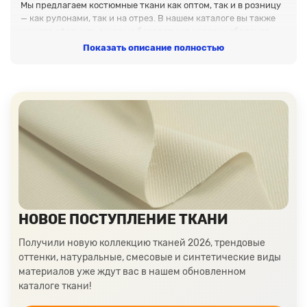
Мы предлагаем костюмные ткани как оптом, так и в розницу
— как рулонами, так и на отрез. В нашем каталоге вы также
можете оформить заказ на бесплатную нарезку образцов
тканей. Материалы отпускаются от 6 метров, при покупки
Показать описание полностью
рулоном, предоставляется дополнительная скидка. На
крупные объемы мы предоставляем индивидуальный подход,
такие заказы обрабатываются в первую очередь.
Виды нашего ассортимента
Костюмки можно разделить на несколько категорий в
зависимости от их состава и назначения:
Чистошерстяные и смесовые: Эти ткани
изготавливаются из шерсти с добавлением
небольшого количества синтетических волокон. К ним
относятся кашемир, креп, трико, шотландка и рогожка.
Чистошерстяные материалы обеспечивают отличную
НОВОЕ ПОСТУПЛЕНИЕ ТКАНИ
теплоизоляцию и комфорт.
Синтетические: Эта группа включает в себя такие
Получили новую коллекцию тканей 2026, трендовые
материалы, как барби, пикачу и мемори.
оттенки, натуральные, смесовые и синтетические виды
Синтетические ткани отличаются высокой
материалов уже ждут вас в нашем обновленном
прочностью, эластичностью и устойчивостью к
каталоге ткани!
деформациям, что делает их идеальными для
повседневной носки.