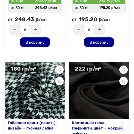
от 6 мп
272.09 р/мп
от 6 мп
213.79 р/мп
от 30 мп
248.43 р/мп
от 30 мп
195.20 р/мп
248.43 р
195.20 р
от
от
/мп
/мп
В корзину
В корзину
180 гр/м²
222 гр/м²
Габардин принт (печать),
Костюмная ткань
дизайн — гусиная лапка
Инфинити, цвет — мокрый
асфальт