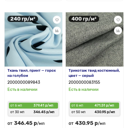
240 гр/м²
400 гр/м²
Ткань твил, принт — горох
Трикотаж твид костюмный,
на голубом
цвет — серый
2000000089843
2000000083155
Есть в наличии
Есть в наличии
от 6 мп
379.41 р/мп
от 6 мп
471.51 р/мп
от 30 мп
346.45 р/мп
от 50 мп
430.95 р/мп
346.45 р
430.95 р
от
от
/мп
/мп