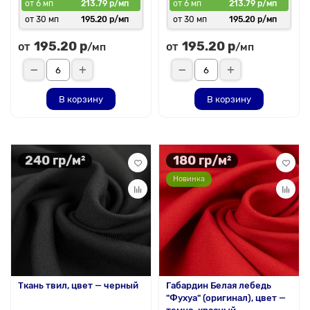
от 6 мп
213.79 р/мп
от 6 мп
213.79 р/мп
от 30 мп
195.20 р/мп
от 30 мп
195.20 р/мп
195.20 р
195.20 р
от
от
/мп
/мп
В корзину
В корзину
240 гр/м²
180 гр/м²
Новинка
Ткань твил, цвет — черный
Габардин Белая лебедь
"Фухуа" (оригинал), цвет —