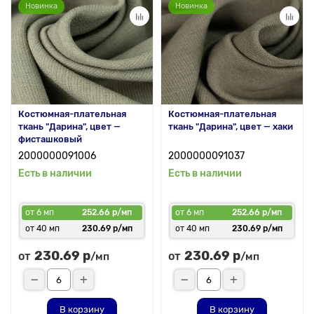
Новинка
Новинка
Костюмная-плательная
Костюмная-плательная
ткань "Дарина", цвет —
ткань "Дарина", цвет — хаки
фисташковый
2000000091006
2000000091037
Есть в наличии
Есть в наличии
от 6 мп
252.66 р/мп
от 6 мп
252.66 р/мп
от 40 мп
230.69 р/мп
от 40 мп
230.69 р/мп
230.69 р
230.69 р
от
от
/мп
/мп
В корзину
В корзину