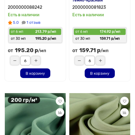
темно-красный
2000000088242
2000000081823
Есть в наличии
Есть в наличии
5.0
1 отзыв
от 6 мп
213.79 р/мп
от 6 мп
174.92 р/мп
от 30 мп
195.20 р/мп
от 30 мп
159.71 р/мп
195.20 р
159.71 р
от
от
/мп
/мп
В корзину
В корзину
200 гр/м²