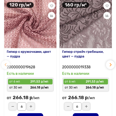
120 гр/м²
160 гр/м²
Гипюр с кружочками, цвет
Гипюр стрейч гребешки,
— пудра
цвет — пудра
2000000019628
2000000019338
Есть в наличии
Есть в наличии
от 6 мп
291.53 р/мп
от 6 мп
291.53 р/мп
от 30 мп
266.18 р/мп
от 30 мп
266.18 р/мп
266.18 р
266.18 р
от
от
/мп
/мп