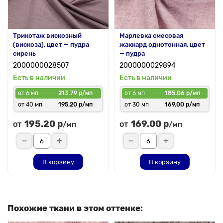
Трикотаж вискозный
Марлевка смесовая
(вискоза), цвет — пудра
жаккард однотонная, цвет
сирень
— пудра
2000000028507
2000000029894
Есть в наличии
Есть в наличии
от 6 мп
213.79 р/мп
от 6 мп
185.06 р/мп
от 40 мп
195.20 р/мп
от 30 мп
169.00 р/мп
195.20 р
169.00 р
от
от
/мп
/мп
В корзину
В корзину
Похожие ткани в этом оттенке: